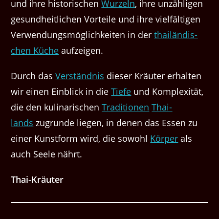
und ihre his­torischen
Wurzeln
, ihre unzäh­li­gen
gesund­heitlichen Vorteile und ihre vielfälti­gen
Ver­wen­dungsmöglichkeit­en in der
thailändis­
chen Küche
aufzeigen.
Durch das
Ver­ständ­nis
dieser Kräuter erhal­ten
wir einen Ein­blick in die
Tiefe
und Kom­plex­ität,
die den kuli­nar­ischen
Tra­di­tio­nen
Thai­
lands
zugrunde liegen, in denen das Essen zu
ein­er Kun­st­form wird, die sowohl
Kör­p­er
als
auch Seele nährt.
Thai-Kräuter