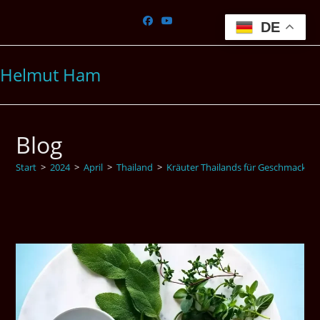
Zum
Inhalt
DE
springen
Helmut Ham
Blog
Start
>
2024
>
April
>
Thailand
>
Kräuter Thailands für Geschmack u