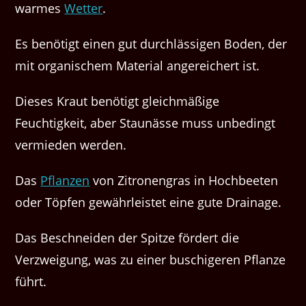
warmes
Wet­ter
.
Es benötigt einen gut durch­läs­si­gen Boden, der
mit organ­is­chem Mate­r­i­al angere­ichert ist.
Dieses Kraut benötigt gle­ich­mäßige
Feuchtigkeit, aber Staunässe muss unbe­d­ingt
ver­mieden werden.
Das
Pflanzen
von Zitro­nen­gras in Hochbeeten
oder Töpfen gewährleis­tet eine gute Drainage.
Das Beschnei­den der Spitze fördert die
Verzwei­gung, was zu ein­er buschigeren Pflanze
führt.