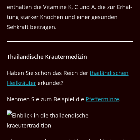
enthal­ten die Vit­a­mine K, C und A, die zur Erhal­
tung stark­er Knochen und ein­er gesun­den
Sehkraft beitragen.
Thailändis­che Kräutermedizin
Haben Sie schon das Reich der
thailändis­chen
Heilkräuter
erkundet?
Nehmen Sie zum Beispiel die
Pfef­fer­minze
.