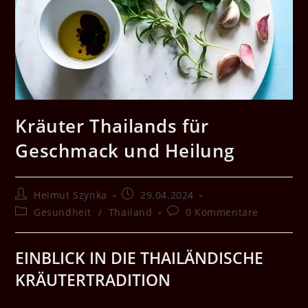
Kräuter Thailands für
Geschmack und Heilung
Beitrags-
Beitrag
Helmut Szynka
29.04.2024
Autor:
veröffentlicht:
Beitrags-
Beitrags-
Gesundheit
/
Thailand
0 Kommentare
Kategorie:
Kommentare:
EINBLICK IN DIE THAILÄNDISCHE
KRÄUTERTRADITION