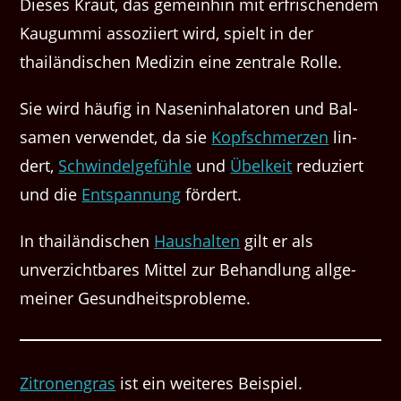
Dieses Kraut, das gemein­hin mit erfrischen­dem
Kau­gum­mi assozi­iert wird, spielt in der
thailändis­chen Medi­zin eine zen­trale Rolle.
Sie wird häu­fig in Nas­en­in­hala­toren und Bal­
samen ver­wen­det, da sie
Kopf­schmerzen
lin­
dert,
Schwindel­ge­füh­le
und
Übelkeit
reduziert
und die
Entspan­nung
fördert.
In thailändis­chen
Haushal­ten
gilt er als
unverzicht­bares Mit­tel zur Behand­lung all­ge­
mein­er Gesundheitsprobleme.
Zitro­nen­gras
ist ein weit­eres Beispiel.