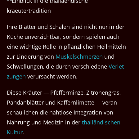
Ihre Blät­ter und Schalen sind nicht nur in der
Küche unverzicht­bar, son­dern spie­len auch
eine wichtige Rolle in pflan­zlichen Heilmit­teln
zur Lin­derung von
Muskelschmerzen
und
Schwellun­gen, die durch ver­schiedene
Ver­let­
zun­gen
verur­sacht werden.
Diese Kräuter — Pfef­fer­minze, Zitro­nen­gras,
Pan­dan­blät­ter und Kaf­fern­limette — ver­an­
schaulichen die naht­lose Inte­gra­tion von
Nahrung und Medi­zin in der
thailändis­chen
Kul­tur
.