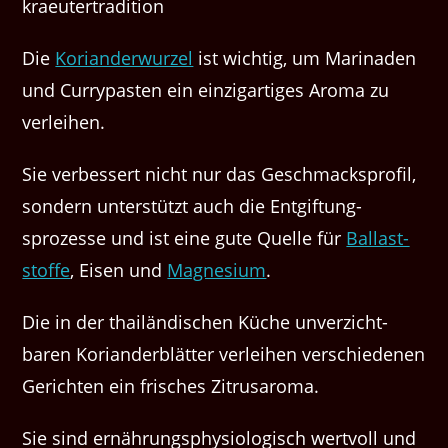
Die
Korian­der­wurzel
ist wichtig, um Mari­naden
und Cur­ry­pas­ten ein einzi­gar­tiges Aro­ma zu
verleihen.
Sie verbessert nicht nur das Geschmack­spro­fil,
son­dern unter­stützt auch die Ent­gif­tung­
sprozesse und ist eine gute Quelle für
Bal­last­
stoffe
, Eisen und
Mag­ne­sium
.
Die in der thailändis­chen Küche unverzicht­
baren Korian­derblät­ter ver­lei­hen ver­schiede­nen
Gericht­en ein frisches Zitrusaroma.
Sie sind ernährungsphys­i­ol­o­gisch wertvoll und