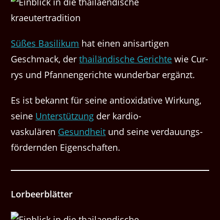
Süßes Basi­likum
hat einen anis­ar­ti­gen
Geschmack, der
thailändis­che Gerichte
wie Cur­
rys und Pfan­nen­gerichte wun­der­bar ergänzt.
Es ist bekan­nt für seine antiox­ida­tive Wirkung,
seine
Unter­stützung
der kar­dio­
vaskulären
Gesund­heit
und seine ver­dau­ungs­
fördern­den Eigenschaften.
Lor­beerblät­ter