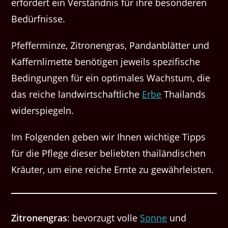
erfordert ein Ver­ständ­nis für ihre beson­deren
Bedürfnisse.
Pfef­fer­minze, Zitro­nen­gras, Pan­dan­blät­ter und
Kaf­fern­limette benöti­gen jew­eils spez­i­fis­che
Bedin­gun­gen für ein opti­males Wach­s­tum, die
das reiche land­wirtschaftliche
Erbe
Thai­lands
widerspiegeln.
Im Fol­gen­den geben wir Ihnen wichtige Tipps
für die Pflege dieser beliebten thailändis­chen
Kräuter, um eine reiche Ernte zu gewährleisten.
Zitro­nen­gras
: bevorzugt volle
Sonne
und