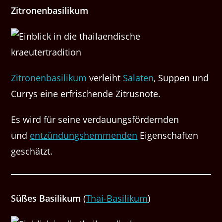
Zitro­nen­basi­likum
Zitro­nen­basi­likum
ver­lei­ht
Salat­en
, Sup­pen und
Cur­rys eine erfrischende Zitrusnote.
Es wird für seine ver­dau­ungs­fördern­den
und
entzün­dung­shem­menden
Eigen­schaften
geschätzt.
Süßes Basi­likum
(
Thai-Basi­likum
)