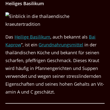
Heiliges Basi­likum
Das
Heilige Basi­likum
, auch bekan­nt als
Bai
Kaprow
”, ist ein
Grund­nahrungsmit­tel
in der
thailändis­chen Küche und bekan­nt für seinen
schar­fen, pfef­frigen Geschmack. Dieses Kraut
wird häu­fig in Pfan­nen­gericht­en und Sup­pen
ver­wen­det und wegen sein­er stresslin­dern­den
Eigen­schaften und seines hohen Gehalts an Vit­
a­min A und C geschätzt.