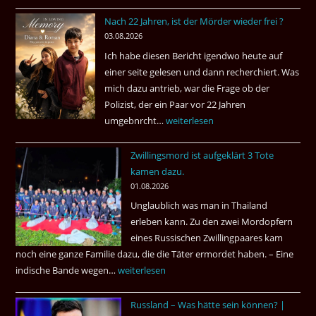
Nach 22 Jahren, ist der Mörder wieder frei ?
03.08.2026
Ich habe diesen Bericht igendwo heute auf
einer seite gelesen und dann recherchiert. Was
mich dazu antrieb, war die Frage ob der
Polizist, der ein Paar vor 22 Jahren
umgebnrcht…
Nach
weiterlesen
22
Zwillingsmord ist aufgeklärt 3 Tote
Jahren,
kamen dazu.
ist
01.08.2026
der
Unglaublich was man in Thailand
Mörder
erleben kann. Zu den zwei Mordopfern
wieder
eines Russischen Zwillingpaares kam
frei
noch eine ganze Familie dazu, die die Täter ermordet haben. – Eine
?
indische Bande wegen…
Zwillingsmord
weiterlesen
ist
Russland – Was hätte sein können? |
aufgeklärt