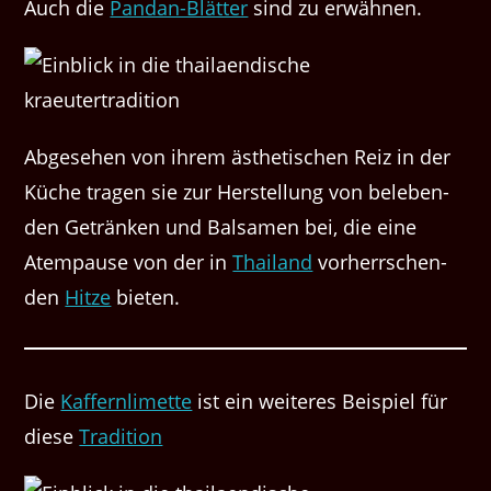
Auch die
Pan­dan-Blät­ter
sind zu erwähnen.
Abge­se­hen von ihrem ästhetis­chen Reiz in der
Küche tra­gen sie zur Her­stel­lung von beleben­
den Getränken und Bal­samen bei, die eine
Atem­pause von der in
Thai­land
vorherrschen­
den
Hitze
bieten.
Die
Kaf­fern­limette
ist ein weit­eres Beispiel für
diese
Tra­di­tion