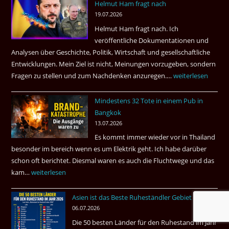
Helmut Ham fragt nach
3
19.07.2026
Tote
Helmut Ham fragt nach. Ich
kamen
veröffentliche Dokumentationen und
dazu.
Analysen über Geschichte, Politik, Wirtschaft und gesellschaftliche
Entwicklungen. Mein Ziel ist nicht, Meinungen vorzugeben, sondern
Fragen zu stellen und zum Nachdenken anzuregen.…
Russland
weiterlesen
–
Mindestens 32 Tote in einem Pub in
Was
Bangkok
hätte
13.07.2026
sein
Es kommt immer wieder vor in Thailand
können?
besonder im bereich wenn es um Elektrik geht. Ich habe darüber
|
schon oft berichtet. Diesmal waren es auch die Fluchtwege und das
Helmut
kam…
Mindestens
weiterlesen
Ham
32
fragt
Asien ist das Beste Ruheständler Gebiet
Tote
nach
06.07.2026
in
Die 50 besten Länder für den Ruhestand im Jahr
einem