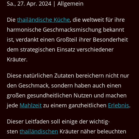
Sa., 27. Apr. 2024 | Allgemein
Die
thailändis­che Küche
, die weltweit für ihre
har­monis­che Geschmacksmis­chung bekan­nt
ist, ver­dankt einen Großteil ihrer Beson­der­heit
dem strate­gis­chen Ein­satz ver­schieden­er
Kräuter.
Diese natür­lichen Zutat­en bere­ich­ern nicht nur
den Geschmack, son­dern haben auch einen
großen gesund­heitlichen Nutzen und machen
jede
Mahlzeit
zu einem ganzheitlichen
Erleb­nis
.
Dieser Leit­faden soll einige der wichtig­
sten
thailändis­chen
Kräuter näher beleucht­en