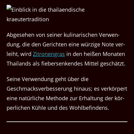
Abge­se­hen von sein­er kuli­nar­ischen Ver­wen­
dung, die den Gericht­en eine würzige Note ver­
lei­ht, wird
Zitro­nen­gras
in den heißen Monat­en
Thai­lands als fiebersenk­endes Mit­tel geschätzt.
Seine Ver­wen­dung geht über die
Geschmacksverbesserung hin­aus; es verkör­pert
eine natür­liche Meth­ode zur Erhal­tung der kör­
per­lichen Küh­le und des Wohlbefindens.