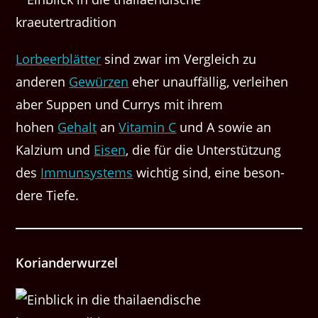
Lor­beerblät­ter
sind zwar im Ver­gle­ich zu
anderen
Gewürzen
eher unauf­fäl­lig, ver­lei­hen
aber Sup­pen und Cur­rys mit ihrem
hohen
Gehalt
an
Vit­a­min C
und A sowie an
Kalz­i­um und
Eisen
, die für die Unter­stützung
des
Immun­sys­tems
wichtig sind, eine beson­
dere Tiefe.
Korian­der­wurzel