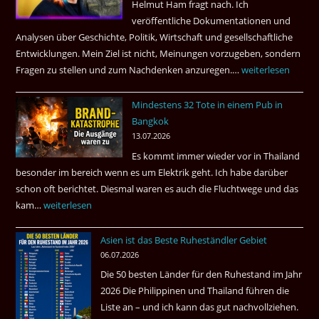
Helmut Ham fragt nach. Ich
kamen
veröffentliche Dokumentationen und
dazu.
Analysen über Geschichte, Politik, Wirtschaft und gesellschaftliche
Entwicklungen. Mein Ziel ist nicht, Meinungen vorzugeben, sondern
Fragen zu stellen und zum Nachdenken anzuregen.…
Russland
weiterlesen
–
Mindestens 32 Tote in einem Pub in
Was
Bangkok
hätte
13.07.2026
sein
Es kommt immer wieder vor in Thailand
können?
besonder im bereich wenn es um Elektrik geht. Ich habe darüber
|
schon oft berichtet. Diesmal waren es auch die Fluchtwege und das
Helmut
kam…
Mindestens
weiterlesen
Ham
32
fragt
Asien ist das Beste Ruheständler Gebiet
Tote
nach
06.07.2026
in
Die 50 besten Länder für den Ruhestand im Jahr
einem
2026 Die Philippinen und Thailand führen die
Pub
Liste an – und ich kann das gut nachvollziehen.
in