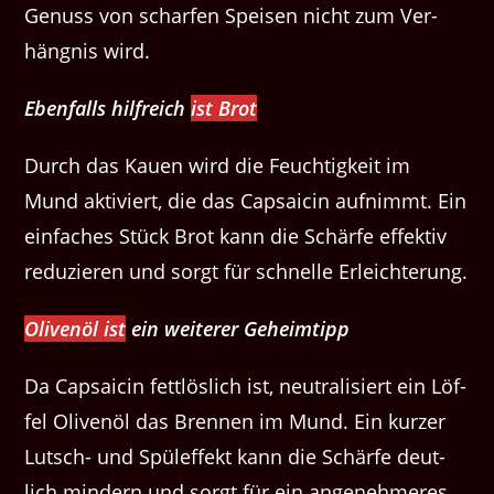
Genuss von schar­fen Speisen nicht zum Ver­
häng­nis wird.
Eben­falls hil­fre­ich
ist Brot
Durch das Kauen wird die Feuchtigkeit im
Mund aktiviert, die das Cap­saicin aufn­immt. Ein
ein­fach­es Stück Brot kann die Schärfe effek­tiv
reduzieren und sorgt für schnelle Erleichterung.
Olivenöl ist
ein weit­er­er Geheimtipp
Da Cap­saicin fet­tlös­lich ist, neu­tral­isiert ein Löf­
fel Olivenöl das Bren­nen im Mund. Ein kurz­er
Lutsch- und Spül­ef­fekt kann die Schärfe deut­
lich min­dern und sorgt für ein angenehmeres