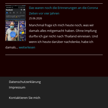
bei
Das waren noch die Erinnerungen an die Corona
Eaki
Zeiten vor vier Jahren
&
25.06.2026
May
Manchmal frage ich mich heute noch, was wir
Das
damals alles mitgemacht haben. Ohne Impfung
Desas
durfte ich gar nicht nach Thailand einreisen. Und
Spiel
wenn ich heute darüber nachdenke, habe ich
damals…
Das
weiterlesen
waren
noch
die
Erinnerungen
an
Datenschutzerklärung
die
Impressum
Corona
Zeiten
Kontaktieren Sie mich
vor
vier