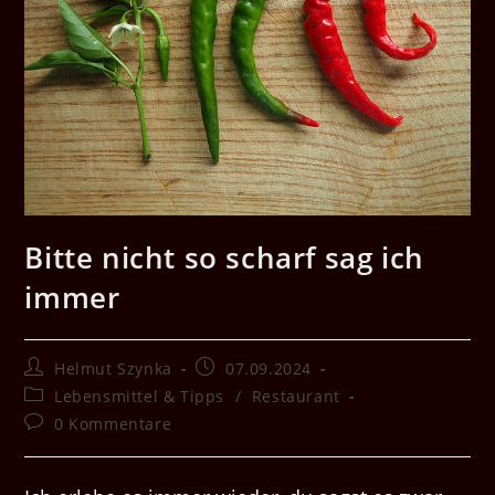
Bitte nicht so scharf sag ich
immer
Beitrags-
Beitrag
Helmut Szynka
07.09.2024
Autor:
veröffentlicht:
Beitrags-
Lebensmittel & Tipps
/
Restaurant
Kategorie:
Beitrags-
0 Kommentare
Kommentare: