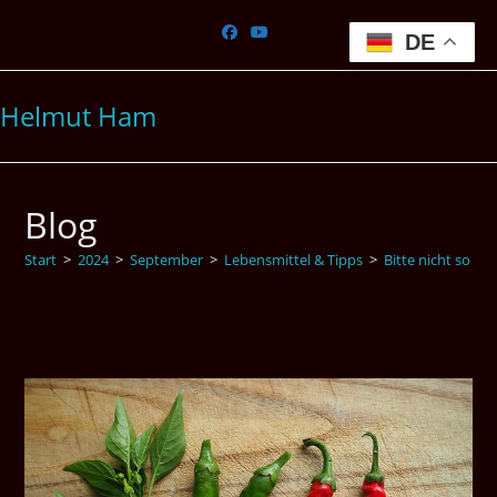
Zum
Inhalt
DE
springen
Helmut Ham
Blog
Start
>
2024
>
September
>
Lebensmittel & Tipps
>
Bitte nicht so sc