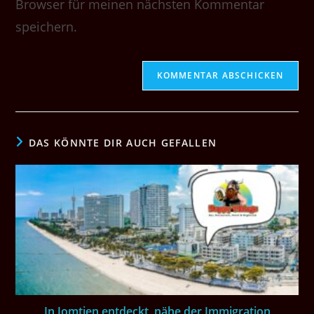
(optional)
Browser für meinen nächsten Kommentar
speichern.
DAS KÖNNTE DIR AUCH GEFALLEN
In Jomtien entdeckt, nähe der Immigration