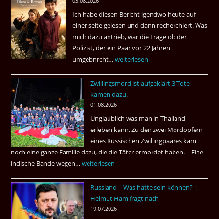
03.08.2026
Ich habe diesen Bericht igendwo heute auf
einer seite gelesen und dann recherchiert. Was
mich dazu antrieb, war die Frage ob der
Polizist, der ein Paar vor 22 Jahren
umgebnrcht…
Nach
weiterlesen
22
Zwillingsmord ist aufgeklärt 3 Tote
Jahren,
kamen dazu.
ist
01.08.2026
der
Unglaublich was man in Thailand
Mörder
erleben kann. Zu den zwei Mordopfern
wieder
eines Russischen Zwillingpaares kam
frei
noch eine ganze Familie dazu, die die Täter ermordet haben. – Eine
?
indische Bande wegen…
Zwillingsmord
weiterlesen
ist
Russland – Was hätte sein können? |
aufgeklärt
Helmut Ham fragt nach
3
19.07.2026
Tote