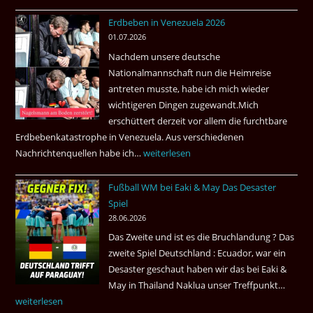
1.
Erdbeben in Venezuela 2026
Juli
01.07.2026
2026
Nachdem unsere deutsche
Thai
Nationalmannschaft nun die Heimreise
Airways
antreten musste, habe ich mich wieder
nonstop
wichtigeren Dingen zugewandt.Mich
nach
erschüttert derzeit vor allem die furchtbare
Amsterdam.
Erdbebenkatastrophe in Venezuela. Aus verschiedenen
Nachrichtenquellen habe ich…
Erdbeben
weiterlesen
in
Fußball WM bei Eaki & May Das Desaster
Venezuela
Spiel
2026
28.06.2026
Das Zweite und ist es die Bruchlandung ? Das
zweite Spiel Deutschland : Ecuador, war ein
Desaster geschaut haben wir das bei Eaki &
May in Thailand Naklua unser Treffpunkt…
Fußba
weiterlesen
WM