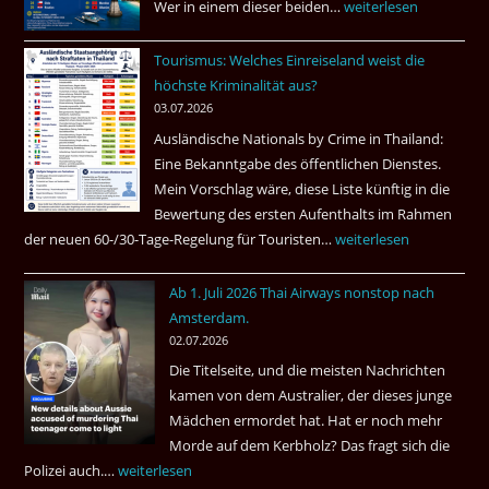
Wer in einem dieser beiden…
Asien
weiterlesen
Bangkok
ist
Tourismus: Welches Einreiseland weist die
das
höchste Kriminalität aus?
Beste
03.07.2026
Ruheständler
Ausländische Nationals by Crime in Thailand:
Gebiet
Eine Bekanntgabe des öffentlichen Dienstes.
Mein Vorschlag wäre, diese Liste künftig in die
Bewertung des ersten Aufenthalts im Rahmen
der neuen 60-/30-Tage-Regelung für Touristen…
Tourismus:
weiterlesen
Welches
Ab 1. Juli 2026 Thai Airways nonstop nach
Einreiseland
Amsterdam.
weist
02.07.2026
die
Die Titelseite, und die meisten Nachrichten
höchste
kamen von dem Australier, der dieses junge
Kriminalität
Mädchen ermordet hat. Hat er noch mehr
aus?
Morde auf dem Kerbholz? Das fragt sich die
Polizei auch.…
Ab
weiterlesen