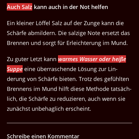
Auch Salz
kann auch in der Not helfen
Ein klein­er Löf­fel Salz auf der Zunge kann die
Schärfe abmildern. Die salzige Note erset­zt das
Bren­nen und sorgt für Erle­ichterung im Mund.
Zu guter Let­zt kann
warmes Wass­er oder heiße
Suppe
eine über­raschende Lösung zur Lin­
derung von Schärfe bieten. Trotz des gefühlten
Bren­nens im Mund hil­ft diese Meth­ode tat­säch­
lich, die Schärfe zu reduzieren, auch wenn sie
zunächst unbe­haglich erscheint.
Schreibe einen Kommentar