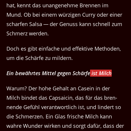
hat, ken­nt das unan­genehme Bren­nen im
Mund. Ob bei einem würzi­gen Cur­ry oder ein­er
schar­fen Sal­sa — der Genuss kann schnell zum
Schmerz werden.
Doch es gibt ein­fache und effek­tive Meth­o­d­en,
um die Schärfe zu mildern.
Ein bewährtes Mit­tel gegen Schärfe
ist Milch
Warum? Der hohe Gehalt an Casein in der
Milch bindet das Cap­saicin, das für das bren­
nende Gefühl ver­ant­wortlich ist, und lin­dert so
die Schmerzen. Ein Glas frische Milch kann
wahre Wun­der wirken und sorgt dafür, dass der