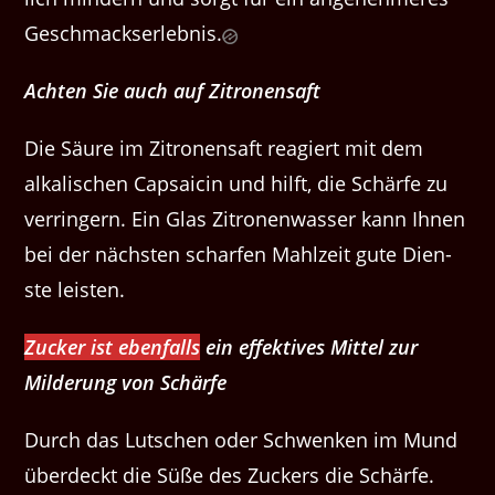
Geschmackserlebnis.
Acht­en Sie auch auf Zitronensaft
Die Säure im Zitro­nen­saft reagiert mit dem
alka­lis­chen Cap­saicin und hil­ft, die Schärfe zu
ver­ringern. Ein Glas Zitro­nen­wass­er kann Ihnen
bei der näch­sten schar­fen Mahlzeit gute Dien­
ste leisten.
Zuck­er ist eben­falls
ein effek­tives Mit­tel zur
Milderung von Schärfe
Durch das Lutschen oder Schwenken im Mund
überdeckt die Süße des Zuck­ers die Schärfe.