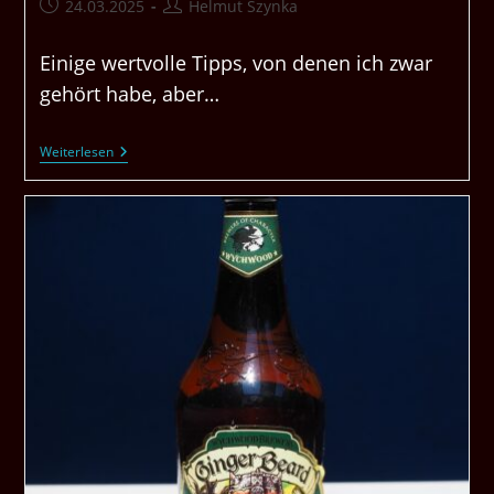
Beitrag
Beitrags-
24.03.2025
Helmut Szynka
veröffentlicht:
Autor:
Einige wertvolle Tipps, von denen ich zwar
gehört habe, aber…
Ordnung
Weiterlesen
Im
Koffer
Und
Schrank
Mit
Tipps
Zum
Falten.
Praktische
Tipps
Unten.