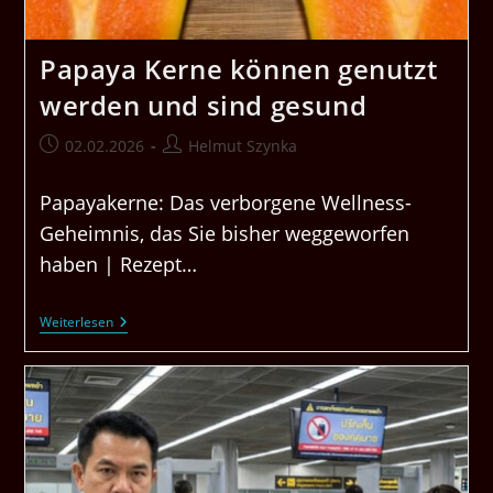
Papaya Kerne können genutzt
werden und sind gesund
Beitrag
Beitrags-
02.02.2026
Helmut Szynka
veröffentlicht:
Autor:
Papayakerne: Das verborgene Wellness-
Geheimnis, das Sie bisher weggeworfen
haben | Rezept…
Papaya
Weiterlesen
Kerne
Können
Genutzt
Werden
Und
Sind
Gesund