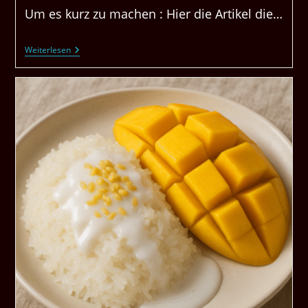
Um es kurz zu machen : Hier die Artikel die…
Der
Weiterlesen
Wochenblitz
Informiert
Wieder
Und
Natürlich
Falsch,
Aber
Blitzschnell