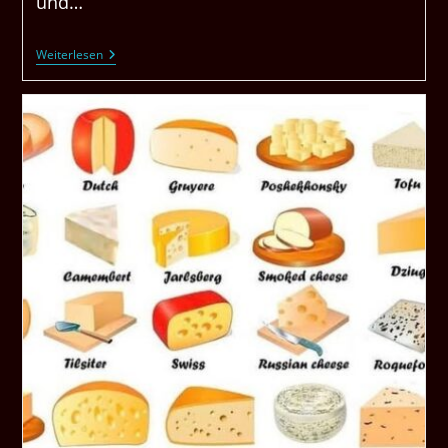
und…
Heute
Weiterlesen
Habe
Ich
Mal
Zwei
Gesundheitstipps
Für
Euch