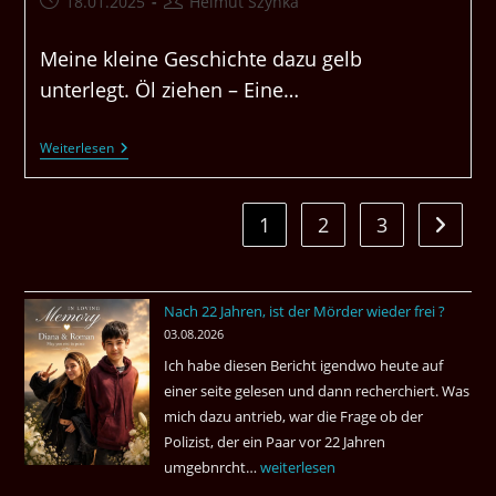
Beitrag
Beitrags-
18.01.2025
Helmut Szynka
veröffentlicht:
Autor:
Meine kleine Geschichte dazu gelb
unterlegt. Öl ziehen – Eine…
Öl
Weiterlesen
Ziehen,
Wer
Es
Noch
1
2
3
Zur näc
Nicht
Kennt,
Ich
Kann
Es
Nach 22 Jahren, ist der Mörder wieder frei ?
Empfehlen.
03.08.2026
Ich habe diesen Bericht igendwo heute auf
einer seite gelesen und dann recherchiert. Was
mich dazu antrieb, war die Frage ob der
Polizist, der ein Paar vor 22 Jahren
umgebnrcht…
Nach
weiterlesen
22