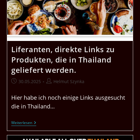
Liferanten, direkte Links zu
Produkten, die in Thailand
geliefert werden.
Beitrag
Beitrags-
30.05.2025
Helmut Szynka
veröffentlicht:
Autor:
Hier habe ich noch einige Links ausgesucht
die in Thailand…
Liferanten,
Weiterlesen
Direkte
Links
Zu