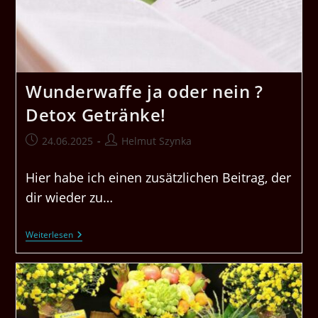
Wunderwaffe ja oder nein ?
Detox Getränke!
Beitrag
Beitrags-
24.06.2025
Helmut Szynka
veröffentlicht:
Autor:
Hier habe ich einen zusätzlichen Beitrag, der
dir wieder zu…
Wunderwaffe
Weiterlesen
Ja
Oder
Nein
?
Detox
Getränke!