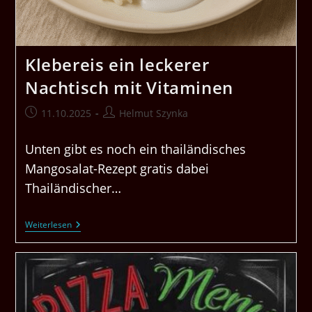
Klebereis ein leckerer
Nachtisch mit Vitaminen
Beitrag
Beitrags-
11.10.2025
Helmut Szynka
veröffentlicht:
Autor:
Unten gibt es noch ein thailändisches
Mangosalat-Rezept gratis dabei
Thailändischer…
Klebereis
Weiterlesen
Ein
Leckerer
Nachtisch
Mit
Vitaminen