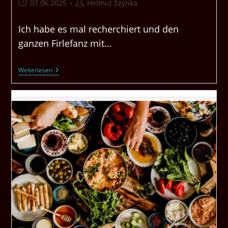
Beitrag
Beitrags-
07.06.2025
Helmut Szynka
veröffentlicht:
Autor:
Ich habe es mal recherchiert und den
ganzen Firlefanz mit…
Du
Weiterlesen
Sollst
Jeden
Tag
Diese
7
Lebensmittel
Essen
Um
Gesund
Zu
Bleiben.