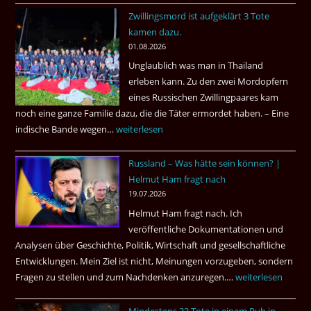
Zwillingsmord ist aufgeklärt 3 Tote
Jahren,
kamen dazu.
ist
01.08.2026
der
Unglaublich was man in Thailand
Mörder
erleben kann. Zu den zwei Mordopfern
wieder
eines Russischen Zwillingpaares kam
frei
noch eine ganze Familie dazu, die die Täter ermordet haben. – Eine
?
indische Bande wegen…
Zwillingsmord
weiterlesen
ist
Russland – Was hätte sein können? |
aufgeklärt
Helmut Ham fragt nach
3
19.07.2026
Tote
Helmut Ham fragt nach. Ich
kamen
veröffentliche Dokumentationen und
dazu.
Analysen über Geschichte, Politik, Wirtschaft und gesellschaftliche
Entwicklungen. Mein Ziel ist nicht, Meinungen vorzugeben, sondern
Fragen zu stellen und zum Nachdenken anzuregen.…
Russland
weiterlesen
–
Mindestens 32 Tote in einem Pub in