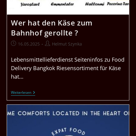
Wer hat den Käse zum
Bahnhof gerollte ?
Beitrag
Beitrags-
16.05.2025
Helmut Szynka
veröffentlicht:
Autor:
Lebensmittellieferdienst Seiteninfos zu Food
Delivery Bangkok Riesensortiment für Käse
hat…
Wer
Weiterlesen
Hat
Den
Käse
Zum
Bahnhof
Gerollte
?