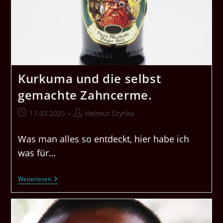
Kurkuma und die selbst
gemachte Zahncerme.
Beitrag
Beitrags-
17.03.2025
Helmut Szynka
veröffentlicht:
Autor:
Was man alles so entdeckt, hier habe ich
was für…
Kurkuma
Weiterlesen
Und
Die
Selbst
Gemachte
Zahncerme.