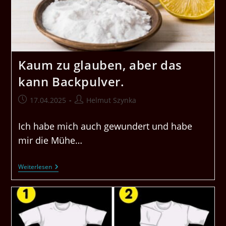
Kaum zu glauben, aber das
kann Backpulver.
Beitrag
Beitrags-
17.04.2025
Helmut Szynka
veröffentlicht:
Autor:
Ich habe mich auch gewundert und habe
mir die Mühe…
Kaum
Weiterlesen
Zu
Glauben,
Aber
Das
Kann
Backpulver.