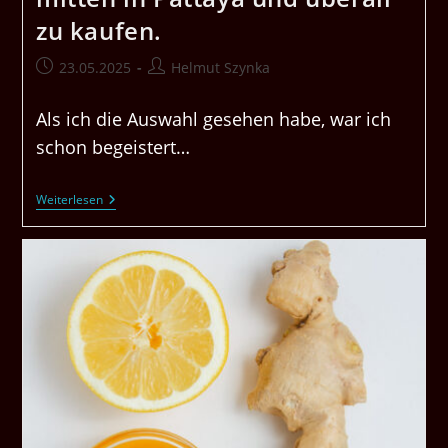
zu kaufen.
Beitrag
Beitrags-
23.05.2025
Helmut Szynka
veröffentlicht:
Autor:
Als ich die Auswahl gesehen habe, war ich
schon begeistert…
Smokey
Weiterlesen
Mountain
Foods,
Mitten
In
Pattaya
Und
Überall
Zu
Kaufen.