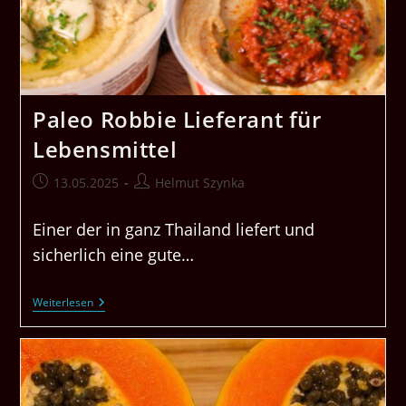
Paleo Robbie Lieferant für
Lebensmittel
Beitrag
Beitrags-
13.05.2025
Helmut Szynka
veröffentlicht:
Autor:
Einer der in ganz Thailand liefert und
sicherlich eine gute…
Paleo
Weiterlesen
Robbie Lieferant
Für
Lebensmittel