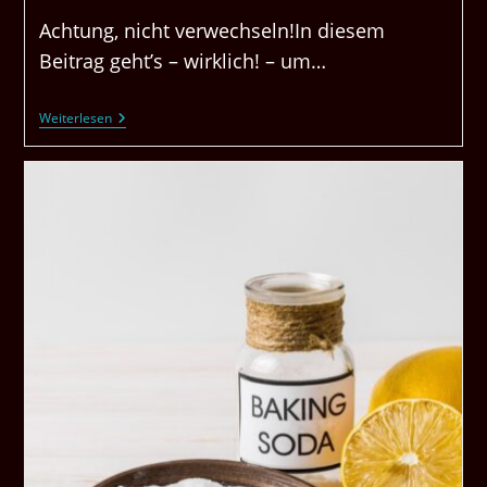
Achtung, nicht verwechseln!In diesem
Beitrag geht’s – wirklich! – um…
Es
Weiterlesen
Geht
Nicht
Um
Papas
Samen
Sondern
Um
Papaya
Samen