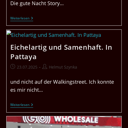
Die gute Nacht Story…
Pizza
Weiterlesen
Bestellen
Im
Online
Shop
Eichelartig und Samenhaft. In
Pattaya
Beitrag
Beitrags-
23.07.2025
Helmut Szynka
veröffentlicht:
Autor:
und nicht auf der Walkingstreet. Ich konnte
es mir nicht…
Eichelartig
Weiterlesen
Und
Samenhaft.
In
Pattaya