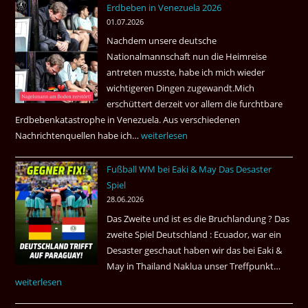
Erdbeben in Venezuela 2026
Juli
01.07.2026
2026
Nachdem unsere deutsche
Thai
Nationalmannschaft nun die Heimreise
Airways
antreten musste, habe ich mich wieder
nonstop
wichtigeren Dingen zugewandt.Mich
nach
erschüttert derzeit vor allem die furchtbare
Amsterdam.
Erdbebenkatastrophe in Venezuela. Aus verschiedenen
Nachrichtenquellen habe ich…
Erdbeben
weiterlesen
in
Fußball WM bei Eaki & May Das Desaster
Venezuela
Spiel
2026
28.06.2026
Das Zweite und ist es die Bruchlandung ? Das
zweite Spiel Deutschland : Ecuador, war ein
Desaster geschaut haben wir das bei Eaki &
May in Thailand Naklua unser Treffpunkt…
Fußba
weiterlesen
WM
bei