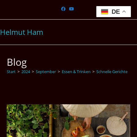
Zum
Inhalt
DE
springen
Helmut Ham
Blog
Start
>
2024
>
September
>
Essen & Trinken
>
Schnelle Gerichte