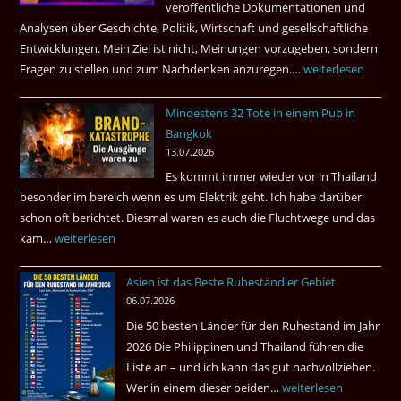
veröffentliche Dokumentationen und
dazu.
Analysen über Geschichte, Politik, Wirtschaft und gesellschaftliche
Entwicklungen. Mein Ziel ist nicht, Meinungen vorzugeben, sondern
Fragen zu stellen und zum Nachdenken anzuregen.…
Russland
weiterlesen
–
Mindestens 32 Tote in einem Pub in
Was
Bangkok
hätte
13.07.2026
sein
Es kommt immer wieder vor in Thailand
können?
besonder im bereich wenn es um Elektrik geht. Ich habe darüber
|
schon oft berichtet. Diesmal waren es auch die Fluchtwege und das
Helmut
kam…
Mindestens
weiterlesen
Ham
32
fragt
Asien ist das Beste Ruheständler Gebiet
Tote
nach
06.07.2026
in
Die 50 besten Länder für den Ruhestand im Jahr
einem
2026 Die Philippinen und Thailand führen die
Pub
Liste an – und ich kann das gut nachvollziehen.
in
Wer in einem dieser beiden…
Asien
weiterlesen
Bangkok