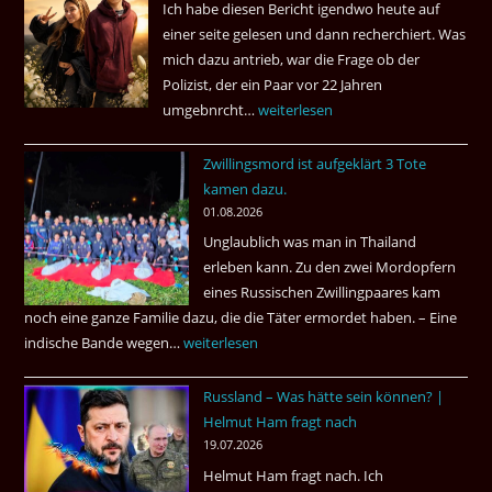
Ich habe diesen Bericht igendwo heute auf
los
einer seite gelesen und dann recherchiert. Was
?
mich dazu antrieb, war die Frage ob der
Polizist, der ein Paar vor 22 Jahren
umgebnrcht…
Nach
weiterlesen
22
Zwillingsmord ist aufgeklärt 3 Tote
Jahren,
kamen dazu.
ist
01.08.2026
der
Unglaublich was man in Thailand
Mörder
erleben kann. Zu den zwei Mordopfern
wieder
eines Russischen Zwillingpaares kam
frei
noch eine ganze Familie dazu, die die Täter ermordet haben. – Eine
?
indische Bande wegen…
Zwillingsmord
weiterlesen
ist
Russland – Was hätte sein können? |
aufgeklärt
Helmut Ham fragt nach
3
19.07.2026
Tote
Helmut Ham fragt nach. Ich
kamen