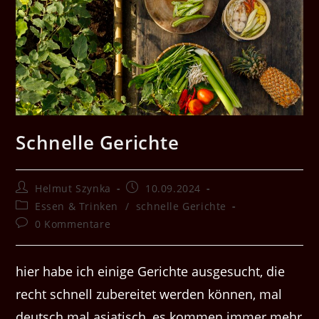
Schnelle Gerichte
Beitrags-
Beitrag
Helmut Szynka
10.09.2024
Autor:
veröffentlicht:
Beitrags-
Essen & Trinken
/
schnelle Gerichte
Kategorie:
Beitrags-
0 Kommentare
Kommentare:
hier habe ich einige Gerichte ausgesucht, die
recht schnell zubereitet werden können, mal
deutsch mal asiatisch, es kommen immer mehr