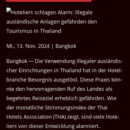
Mi., 13. Nov. 2024 | Bangkok
Bangkok — Die Ver­wen­dung ille­galer aus­ländis­
ch­er Ein­rich­tun­gen in Thai­land hat in der Hotel­
branche Besorg­nis aus­gelöst. Diese Prax­is kön­
nte den her­vor­ra­gen­den Ruf des Lan­des als
begehrtes Reiseziel erhe­blich gefährden. Wie
der monatliche Stim­mungsin­dex der Thai
Hotels Asso­ci­a­tion (THA) zeigt, sind viele Hote­
liers von dieser Entwick­lung alarmiert.