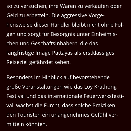
so zu ver­suchen, ihre Waren zu verkaufen oder
Geld zu erbet­teln. Die aggres­sive Vorge­
hensweise dieser Händler bleibt nicht ohne Fol­
gen und sorgt für Besorg­nis unter Ein­heimis­
chen und Geschäftsin­hab­ern, die das
langfristige Image Pattayas als erstk­las­siges
Reiseziel gefährdet sehen.
Beson­ders im Hin­blick auf bevorste­hende
große Ver­anstal­tun­gen wie das Loy Krathong
Fes­ti­val und das inter­na­tionale Feuer­w­erks­fes­ti­
val, wächst die Furcht, dass solche Prak­tiken
den Touris­ten ein unan­genehmes Gefühl ver­
mit­teln könnten.