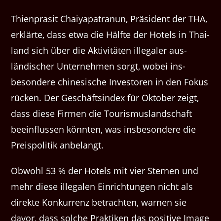
Thien­pr­a­sit Chaiya­p­a­tra­nun, Präsi­dent der THA,
erk­lärte, dass etwa die Hälfte der Hotels in Thai­
land sich über die Aktiv­itäten ille­galer aus­
ländis­ch­er Unternehmen sorgt, wobei ins­
beson­dere chi­ne­sis­che Inve­storen in den Fokus
rück­en. Der Geschäftsin­dex für Okto­ber zeigt,
dass diese Fir­men die Touris­mus­land­schaft
bee­in­flussen kön­nten, was ins­beson­dere die
Preis­poli­tik anbelangt.
Obwohl 53 % der Hotels mit vier Ster­nen und
mehr diese ille­galen Ein­rich­tun­gen nicht als
direk­te Konkur­renz betra­cht­en, war­nen sie
davor, dass solche Prak­tiken das pos­i­tive Image