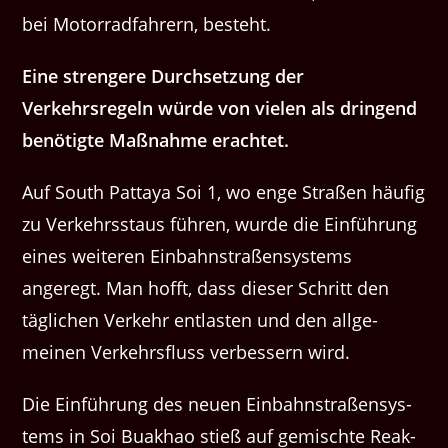
bei Motor­rad­fahrern, besteht.
Eine stren­gere Durch­set­zung der
Verkehrsregeln würde von vie­len als drin­gend
benötigte Maß­nahme erachtet.
Auf South Pat­taya Soi 1, wo enge Straßen häu­fig
zu Verkehrsstaus führen, wurde die Ein­führung
eines weit­eren Ein­bahn­straßen­sys­tems
angeregt. Man hofft, dass dieser Schritt den
täglichen Verkehr ent­las­ten und den all­ge­
meinen Verkehrs­fluss verbessern wird.
Die Ein­führung des neuen Ein­bahn­straßen­sys­
tems in Soi Buakhao stieß auf gemis­chte Reak­