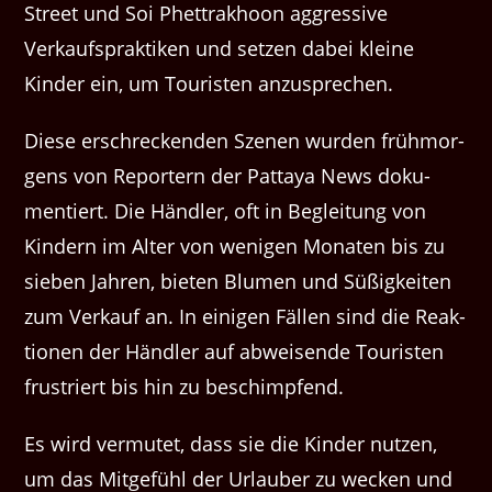
Street und Soi Phet­trakhoon aggres­sive
Verkauf­sprak­tiken und set­zen dabei kleine
Kinder ein, um Touris­ten anzusprechen.
Diese erschreck­enden Szenen wur­den früh­mor­
gens von Reportern der Pat­taya News doku­
men­tiert. Die Händler, oft in Begleitung von
Kindern im Alter von weni­gen Monat­en bis zu
sieben Jahren, bieten Blu­men und Süßigkeit­en
zum Verkauf an. In eini­gen Fällen sind die Reak­
tio­nen der Händler auf abweisende Touris­ten
frus­tri­ert bis hin zu beschimpfend.
Es wird ver­mutet, dass sie die Kinder nutzen,
um das Mit­ge­fühl der Urlauber zu weck­en und