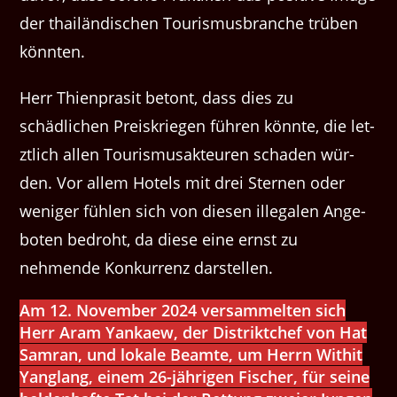
der thailändis­chen Touris­mus­branche trüben
könnten.
Herr Thien­pr­a­sit betont, dass dies zu
schädlichen Preiskriegen führen kön­nte, die let­
ztlich allen Touris­musak­teuren schaden wür­
den. Vor allem Hotels mit drei Ster­nen oder
weniger fühlen sich von diesen ille­galen Ange­
boten bedro­ht, da diese eine ernst zu
nehmende Konkur­renz darstellen.
Am 12. November 2024 versammelten sich
Herr Aram Yankaew, der Distriktchef von Hat
Samran, und lokale Beamte, um Herrn Withit
Yanglang, einem 26-jährigen Fischer, für seine