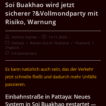
Soi Buakhao wird jetzt
sicherer ?&Vollmondparty mit
Risiko, Warnung
Beitrags-
Beitrag
Helmut Szynka
14.11.2024
Autor:
veröffentlicht:
Beitrags-
Pattaya
/
Reisen durch Thailand
/
Thailand
/
Kategorie:
Unglück
Beitrags-
0 Kommentare
Kommentare:
Es kann natürlich auch sein, das der Verkehr
jetzt schnelle fließt und dadurch mehr Unfälle
passieren.
Ein­bahn­straße in Pat­taya: Neues
Sys­tem in Soi Buakhao ges­tartet —