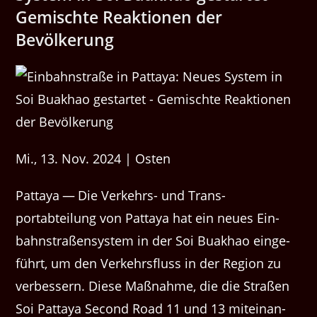
Gemis­chte Reak­tio­nen der
Bevölkerung
Mi., 13. Nov. 2024 | Osten
Pat­taya — Die Verkehrs- und Trans­
portabteilung von Pat­taya hat ein neues Ein­
bahn­straßen­sys­tem in der Soi Buakhao einge­
führt, um den Verkehrs­fluss in der Region zu
verbessern. Diese Maß­nahme, die die Straßen
Soi Pat­taya Sec­ond Road 11 und 13 miteinan­