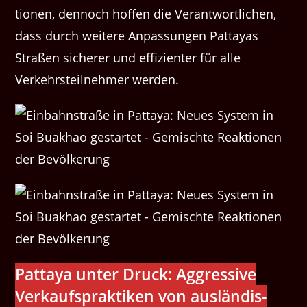
tio­nen, den­noch hof­fen die Ver­ant­wortlichen,
dass durch weit­ere Anpas­sun­gen Pat­tayas
Straßen sicher­er und effizien­ter für alle
Verkehrsteil­nehmer werden.
Pat­taya unter Druck: Aggres­sive
Verkauf­sprak­tiken von aus­ländis­