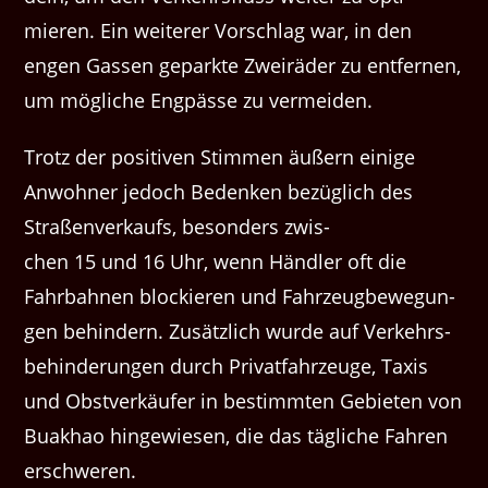
mieren. Ein weit­er­er Vorschlag war, in den
engen Gassen gepark­te Zweiräder zu ent­fer­nen,
um mögliche Eng­pässe zu vermeiden.
Trotz der pos­i­tiv­en Stim­men äußern einige
Anwohn­er jedoch Bedenken bezüglich des
Straßen­verkaufs, beson­ders zwis­
chen 15 und 16 Uhr, wenn Händler oft die
Fahrbah­nen block­ieren und Fahrzeug­be­we­gun­
gen behin­dern. Zusät­zlich wurde auf Verkehrs­
be­hin­derun­gen durch Pri­vat­fahrzeuge, Taxis
und Obstverkäufer in bes­timmten Gebi­eten von
Buakhao hingewiesen, die das tägliche Fahren
erschweren.