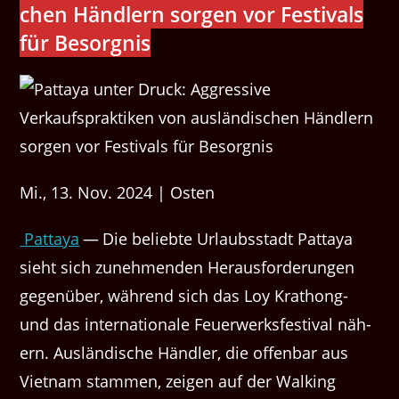
chen Händlern sor­gen vor Fes­ti­vals
für Besorgnis
Mi., 13. Nov. 2024 | Osten
Pat­taya
— Die beliebte Urlaub­sstadt Pat­taya
sieht sich zunehmenden Her­aus­forderun­gen
gegenüber, während sich das Loy Krathong-
und das inter­na­tionale Feuer­w­erks­fes­ti­val näh­
ern. Aus­ländis­che Händler, die offen­bar aus
Viet­nam stam­men, zeigen auf der Walk­ing