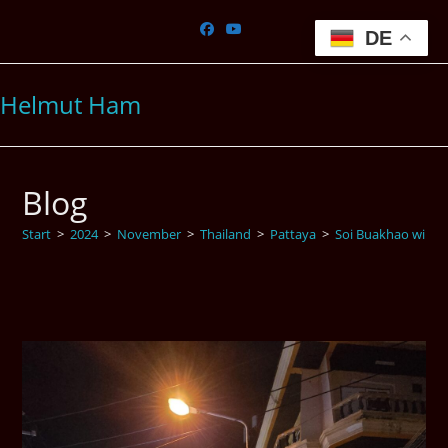
Zum
Inhalt
DE
springen
Helmut Ham
Blog
Start
>
2024
>
November
>
Thailand
>
Pattaya
>
Soi Buakhao wird j