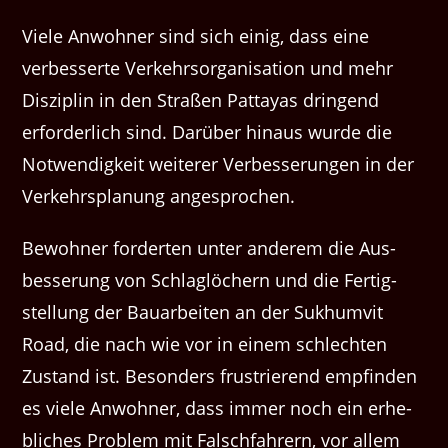
Viele Anwohn­er sind sich einig, dass eine
verbesserte Verkehrsor­gan­i­sa­tion und mehr
Diszi­plin in den Straßen Pat­tayas drin­gend
erforder­lich sind. Darüber hin­aus wurde die
Notwendigkeit weit­er­er Verbesserun­gen in der
Verkehrs­pla­nung angesprochen.
Bewohn­er forderten unter anderem die Aus­
besserung von Schlaglöch­ern und die Fer­tig­
stel­lung der Bauar­beit­en an der Sukhumvit
Road, die nach wie vor in einem schlecht­en
Zus­tand ist. Beson­ders frus­tri­erend empfind­en
es viele Anwohn­er, dass immer noch ein erhe­
blich­es Prob­lem mit Falschfahrern, vor allem