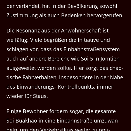
der verbindet, hat in der Bevölkerung sowohl
Zus­tim­mung als auch Bedenken hervorgerufen.
Die Res­o­nanz aus der Anwohn­er­schaft ist
vielfältig: Viele begrüßen die Ini­tia­tive und
schla­gen vor, dass das Ein­bahn­straßen­sys­tem
auch auf andere Bere­iche wie Soi 5 in Jom­tien
aus­geweit­et wer­den sollte. Hier sorgt das chao­
tis­che Fahrver­hal­ten, ins­beson­dere in der Nähe
des Ein­wan­derungs- Kon­trollpunk­ts, immer
wieder für Staus.
Einige Bewohn­er fordern sog­ar, die gesamte
Soi Buakhao in eine Ein­bahn­straße umzuwan­
deln, um den Verkehrs­fluss weit­er zu opti­