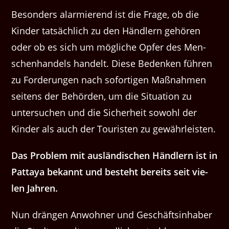
Beson­ders alarmierend ist die Frage, ob die
Kinder tat­säch­lich zu den Händlern gehören
oder ob es sich um mögliche Opfer des Men­
schen­han­dels han­delt. Diese Bedenken führen
zu Forderun­gen nach sofor­ti­gen Maß­nah­men
seit­ens der Behör­den, um die Sit­u­a­tion zu
unter­suchen und die Sicher­heit sowohl der
Kinder als auch der Touris­ten zu gewährleisten.
Das Prob­lem mit aus­ländis­chen Händlern ist in
Pat­taya bekan­nt und beste­ht bere­its seit vie­
len Jahren.
Nun drän­gen Anwohn­er und Geschäftsin­hab­er