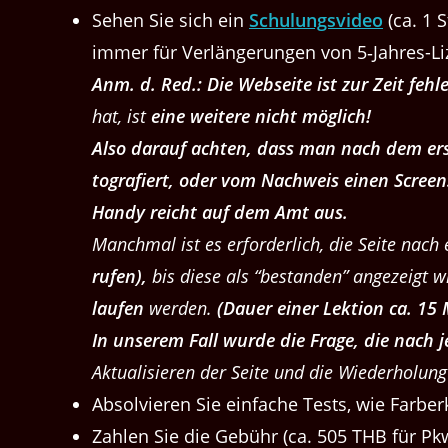
Sehen Sie sich ein
Schu­lungsvideo
(ca. 1 S
immer für Ver­längerun­gen von 5‑Jahres-Liz
Anm. d. Red.: Die Web­seite ist zur Zeit fehle
hat, ist
eine weit­ere nicht möglich!
Also darauf acht­en, dass man nach dem erst
tografiert, oder vom Nach­weis einen Screen­
Handy reicht auf dem Amt aus.
Manch­mal ist es erforder­lich, die Seite nach 
rufen),
bis diese als ​“bestanden” angezeigt w
laufen
wer­den.
(Dauer ein­er Lek­tion ca. 15
In unserem Fall wurde die Frage, die nach jed
Aktu­al­isieren der Seite und die Wieder­hol­ung 
Absolvieren Sie ein­fache Tests, wie Far­ber
Zahlen Sie die Gebühr (ca. 505 THB für Pk