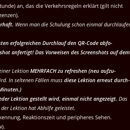
tunde) an, das die Verkehrsregeln erk­lärt (gilt nicht
en­zen).
r­haft.
Wenn man die Schu­lung schon ein­mal durch­laufe
en erfol­gre­ichen Durch­lauf den QR-Code abfo­
shot anfer­tigt! Das Vor­weisen des Screen­shots auf dem
ein­er Lek­tion
MEHRFACH zu refresh­en (neu aufzu­
ird. In sel­te­nen Fällen muss
diese Lek­tion erneut durch­
 Minuten.)
­er Lek­tion gestellt wird, ein­mal nicht angezeigt.
Das
der Lek­tion hat Abhil­fe geleistet.
ken­nung, Reak­tion­szeit und periph­eres Sehen.
w).