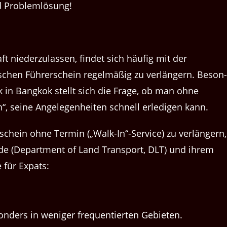
ft niederzu­lassen, find­et sich häu­fig mit der
is­chen Führerschein regelmäßig zu ver­längern. Beson­
k in Bangkok stellt sich die Frage, ob man ohne
“, seine Angele­gen­heit­en schnell erledi­gen kann.
schein ohne Ter­min („Walk-In“-Service) zu ver­längern,
rde (Depart­ment of Land Trans­port, DLT) und ihrem
e für Expats:
n­ders in weniger fre­quen­tierten Gebieten.