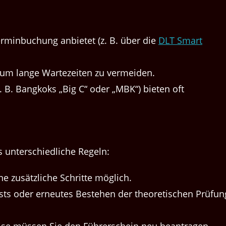
­min­buchung anbi­etet (z. B. über die
DLT Smart
 um lange Wartezeit­en zu vermeiden.
(z. B. Bangkoks ​„Big C“ oder ​„MBK“) bieten oft
s unter­schiedliche Regeln:
ne zusät­zliche Schritte möglich.
sts oder erneutes Beste­hen der the­o­retis­chen Prü­fun
weise müssen Sie den Führerschein neu beantragen.