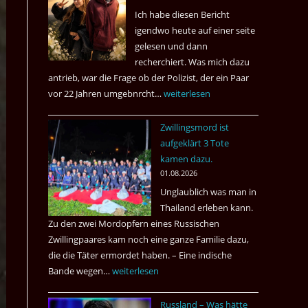
Ich habe diesen Bericht
igendwo heute auf einer seite
gelesen und dann
recherchiert. Was mich dazu
antrieb, war die Frage ob der Polizist, der ein Paar
vor 22 Jahren umgebnrcht…
Nach
weiterlesen
22
Zwillingsmord ist
Jahren,
aufgeklärt 3 Tote
ist
kamen dazu.
der
01.08.2026
Mörder
Unglaublich was man in
wieder
Thailand erleben kann.
frei
Zu den zwei Mordopfern eines Russischen
?
Zwillingpaares kam noch eine ganze Familie dazu,
die die Täter ermordet haben. – Eine indische
Bande wegen…
Zwillingsmord
weiterlesen
ist
Russland – Was hätte
aufgeklärt