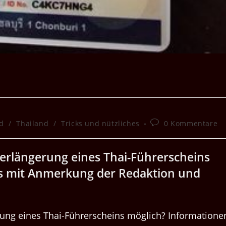
Beitrags-
d
/
Thailand
/
Tricks und nützliches
0 Kommentare
Kommentare:
Ver­längerung eines Thai-Führerscheins
ats mit Anmerkung der Redak­tion und