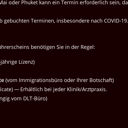
ai oder Phuket kann ein Ter­min erforder­lich sein, da
­ab gebucht­en Ter­mi­nen, ins­beson­dere nach COVID-19
ührerscheins benöti­gen Sie in der Regel:
‑jährige Lizenz)
te
(vom Immi­gra­tions­büro oder Ihrer Botschaft)
i­cate) — Erhältlich bei jed­er Klinik/​Arztpraxis.
ängig vom DLT-Büro)