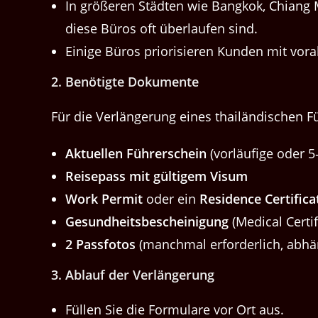
In größeren Städten wie Bangkok, Chi­ang M
diese Büros oft über­laufen sind.
Einige Büros pri­or­isieren Kun­den mit vor
2.
Benötigte Doku­mente
Für die Ver­längerung eines thailändis­chen F
Aktuellen Führerschein
(vor­läu­fige oder 5
Reisep­a­ss mit gültigem Visum
Work Per­mit
oder ein
Res­i­dence Cer­tifi­ca
Gesund­heits­bescheini­gung
(Med­ical Cer­tif
2 Pass­fo­tos
(manch­mal erforder­lich, abh
3.
Ablauf der Verlängerung
Füllen Sie die For­mu­la­re vor Ort aus.