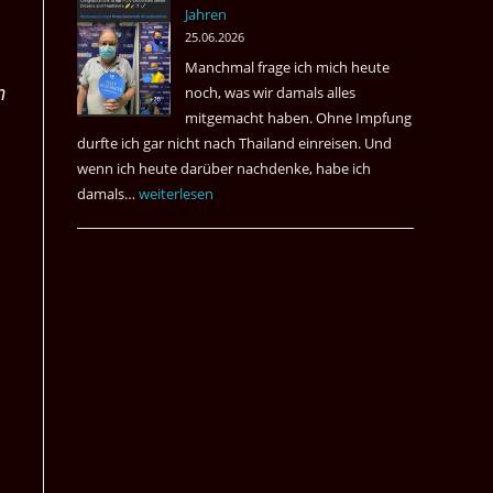
Jahren
&
25.06.2026
May
Manchmal frage ich mich heute
Das
n
noch, was wir damals alles
Desaster
mitgemacht haben. Ohne Impfung
Spiel
durfte ich gar nicht nach Thailand einreisen. Und
wenn ich heute darüber nachdenke, habe ich
damals…
Das
weiterlesen
waren
noch
die
Erinnerungen
an
die
Corona
Zeiten
vor
vier