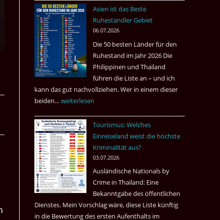
nach
Asien ist das Beste
Tote
Ruheständler Gebiet
in
06.07.2026
einem
Die 50 besten Länder für den
Pub
Ruhestand im Jahr 2026 Die
in
Philippinen und Thailand
Bangkok
führen die Liste an – und ich
kann das gut nachvollziehen. Wer in einem dieser
beiden…
Asien
weiterlesen
ist
Tourismus: Welches
das
Einreiseland weist die höchste
Beste
Kriminalität aus?
Ruheständler
03.07.2026
Gebiet
Ausländische Nationals by
Crime in Thailand: Eine
Bekanntgabe des öffentlichen
Dienstes. Mein Vorschlag wäre, diese Liste künftig
in die Bewertung des ersten Aufenthalts im