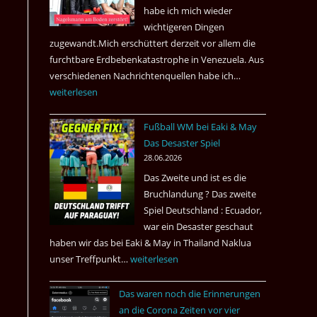
nach
habe ich mich wieder
Amsterdam.
wichtigeren Dingen
zugewandt.Mich erschüttert derzeit vor allem die
.
furchtbare Erdbebenkatastrophe in Venezuela. Aus
verschiedenen Nachrichtenquellen habe ich…
Erdbeben
weiterlesen
in
Venezuela
Fußball WM bei Eaki & May
2026
Das Desaster Spiel
28.06.2026
Das Zweite und ist es die
Bruchlandung ? Das zweite
Spiel Deutschland : Ecuador,
war ein Desaster geschaut
haben wir das bei Eaki & May in Thailand Naklua
unser Treffpunkt…
Fußball
weiterlesen
WM
Das waren noch die Erinnerungen
bei
an die Corona Zeiten vor vier
Eaki