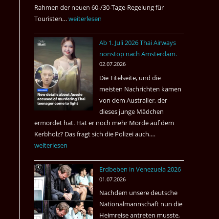
Rahmen der neuen 60-/30-Tage-Regelung für
Touristen…
Tourismus:
weiterlesen
Welches
Ab 1. Juli 2026 Thai Airways
Einreiseland
nonstop nach Amsterdam.
weist
02.07.2026
die
Die Titelseite, und die
höchste
meisten Nachrichten kamen
Kriminalität
von dem Australier, der
aus?
dieses junge Mädchen
ermordet hat. Hat er noch mehr Morde auf dem
Kerbholz? Das fragt sich die Polizei auch.…
Ab
weiterlesen
1.
Juli
Erdbeben in Venezuela 2026
2026
01.07.2026
Thai
Nachdem unsere deutsche
Airways
Nationalmannschaft nun die
nonstop
Heimreise antreten musste,