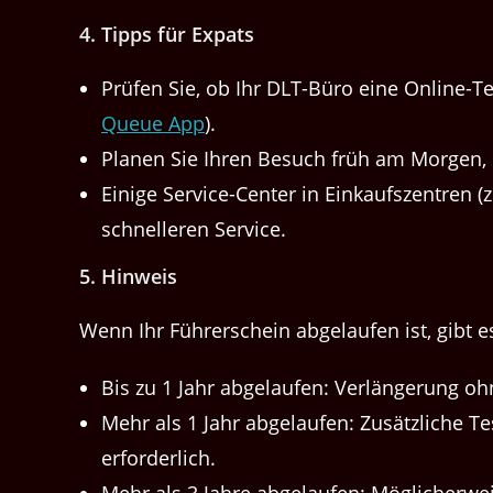
4.
Tipps für Expats
Prüfen Sie, ob Ihr DLT-Büro eine Online-Ter
Queue App
).
Pla­nen Sie Ihren Besuch früh am Mor­gen,
Einige Ser­vice-Cen­ter in Einkauf­szen­tren 
schnelleren Service.
5.
Hin­weis
Wenn Ihr Führerschein abge­laufen ist, gibt e
Bis zu 1 Jahr abge­laufen: Ver­längerung oh
Mehr als 1 Jahr abge­laufen: Zusät­zliche Te
erforderlich.
Mehr als 3 Jahre abge­laufen: Möglicher­