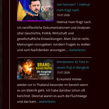
sein können? | Helmut
3
Ham fragt nach
Tote
19.07.2026
kamen
Helmut Ham fragt nach.
dazu.
Ich veröffentliche Dokumentationen und Analysen
über Geschichte, Politik, Wirtschaft und
gesellschaftliche Entwicklungen. Mein Ziel ist nicht,
Meinungen vorzugeben, sondern Fragen zu stellen
und zum Nachdenken anzuregen.…
Russland
weiterlesen
–
Mindestens 32 Tote in
Was
einem Pub in Bangkok
hätte
13.07.2026
sein
Es kommt immer
können?
wieder vor in Thailand besonder im bereich wenn
|
es um Elektrik geht. Ich habe darüber schon oft
Helmut
berichtet. Diesmal waren es auch die Fluchtwege
Ham
und das kam…
Mindestens
weiterlesen
fragt
32