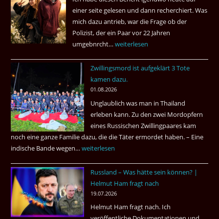
einer seite gelesen und dann recherchiert. Was
mich dazu antrieb, war die Frage ob der
Polizist, der ein Paar vor 22 Jahren
umgebnrcht…
Nach
weiterlesen
22
Zwillingsmord ist aufgeklärt 3 Tote
Jahren,
kamen dazu.
ist
01.08.2026
der
Unglaublich was man in Thailand
Mörder
erleben kann. Zu den zwei Mordopfern
wieder
eines Russischen Zwillingpaares kam
frei
noch eine ganze Familie dazu, die die Täter ermordet haben. – Eine
?
indische Bande wegen…
Zwillingsmord
weiterlesen
ist
Russland – Was hätte sein können? |
aufgeklärt
Helmut Ham fragt nach
3
19.07.2026
Tote
Helmut Ham fragt nach. Ich
kamen
veröffentliche Dokumentationen und