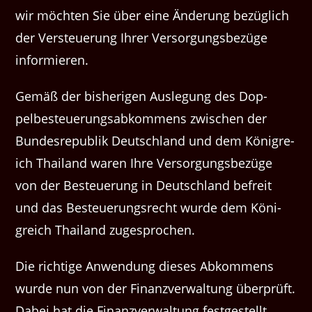
wir möcht­en Sie über eine Änderung bezüglich
der Ver­s­teuerung Ihrer Ver­sorgungs­bezüge
informieren.
Gemäß der bish­eri­gen Ausle­gung des Dop­
pelbesteuerungsabkom­mens zwis­chen der
Bun­desre­pub­lik Deutsch­land und dem Kön­i­gre­
ich Thai­land waren Ihre Ver­sorgungs­bezüge
von der Besteuerung in Deutsch­land befre­it
und das Besteuerungsrecht wurde dem Kön­i­
gre­ich Thai­land zugesprochen.
Die richtige Anwen­dung dieses Abkom­mens
wurde nun von der Finanzver­wal­tung über­prüft.
Dabei hat die Finanzver­wal­tung fest­gestellt,