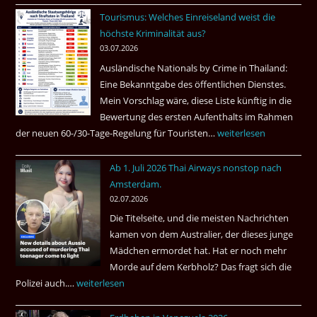
ist
Tourismus: Welches Einreiseland weist die
das
höchste Kriminalität aus?
Beste
03.07.2026
Ruheständler
Ausländische Nationals by Crime in Thailand:
Gebiet
Eine Bekanntgabe des öffentlichen Dienstes.
Mein Vorschlag wäre, diese Liste künftig in die
Bewertung des ersten Aufenthalts im Rahmen
der neuen 60-/30-Tage-Regelung für Touristen…
Tourismus:
weiterlesen
Welches
Ab 1. Juli 2026 Thai Airways nonstop nach
Einreiseland
Amsterdam.
weist
02.07.2026
die
Die Titelseite, und die meisten Nachrichten
höchste
kamen von dem Australier, der dieses junge
Kriminalität
Mädchen ermordet hat. Hat er noch mehr
aus?
Morde auf dem Kerbholz? Das fragt sich die
Polizei auch.…
Ab
weiterlesen
1.