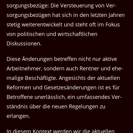
sorgungs­bezüge: Die Ver­s­teuerung von Ver­
sorgungs­bezü­gen hat sich in den let­zten Jahren
stetig weit­er­en­twick­elt und ste­ht oft im Fokus
von poli­tis­chen und wirtschaftlichen
Diskussionen.
Diese Änderun­gen betr­e­f­fen nicht nur aktive
Arbeit­nehmer, son­dern auch Rent­ner und ehe­
ma­lige Beschäftigte. Angesichts der aktuellen
Refor­men und Geset­zesän­derun­gen ist es für
Betrof­fene uner­lässlich, ein umfassendes Ver­
ständ­nis über die neuen Regelun­gen zu
erlangen.
In diesem Kon­text wer­den wir die aktuellen