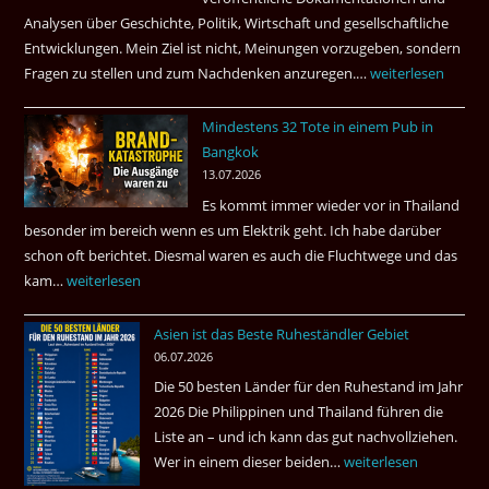
dazu.
Analysen über Geschichte, Politik, Wirtschaft und gesellschaftliche
Entwicklungen. Mein Ziel ist nicht, Meinungen vorzugeben, sondern
Fragen zu stellen und zum Nachdenken anzuregen.…
Russland
weiterlesen
–
Mindestens 32 Tote in einem Pub in
Was
Bangkok
hätte
13.07.2026
sein
Es kommt immer wieder vor in Thailand
können?
besonder im bereich wenn es um Elektrik geht. Ich habe darüber
|
schon oft berichtet. Diesmal waren es auch die Fluchtwege und das
Helmut
kam…
Mindestens
weiterlesen
Ham
32
fragt
Asien ist das Beste Ruheständler Gebiet
Tote
nach
06.07.2026
in
Die 50 besten Länder für den Ruhestand im Jahr
einem
2026 Die Philippinen und Thailand führen die
Pub
Liste an – und ich kann das gut nachvollziehen.
in
Wer in einem dieser beiden…
Asien
weiterlesen
Bangkok