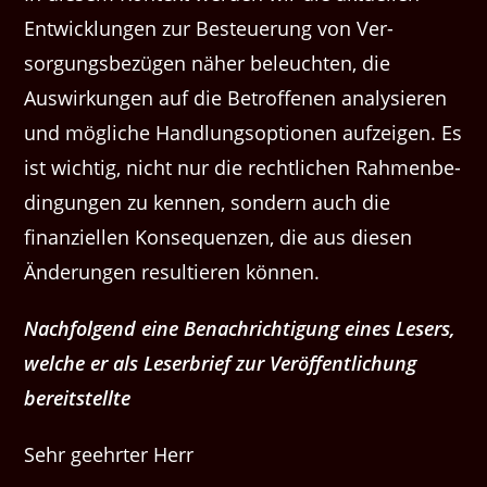
Entwick­lun­gen zur Besteuerung von Ver­
sorgungs­bezü­gen näher beleucht­en, die
Auswirkun­gen auf die Betrof­fe­nen analysieren
und mögliche Hand­lung­sop­tio­nen aufzeigen. Es
ist wichtig, nicht nur die rechtlichen Rah­menbe­
din­gun­gen zu ken­nen, son­dern auch die
finanziellen Kon­se­quen­zen, die aus diesen
Änderun­gen resul­tieren können.
Nach­fol­gend eine Benachrich­ti­gung eines Lesers,
welche er als Leser­brief zur Veröf­fentlichung
bereitstellte
Sehr geehrter Herr