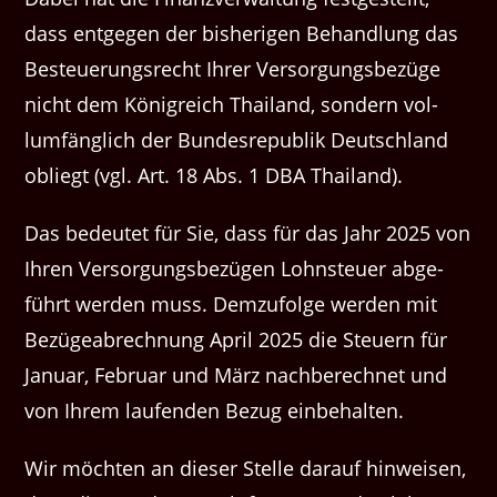
dass ent­ge­gen der bish­eri­gen Behand­lung das
Besteuerungsrecht Ihrer Ver­sorgungs­bezüge
nicht dem Kön­i­gre­ich Thai­land, son­dern vol­
lum­fänglich der Bun­desre­pub­lik Deutsch­land
obliegt (vgl. Art. 18 Abs. 1 DBA Thailand).
Das bedeutet für Sie, dass für das Jahr 2025 von
Ihren Ver­sorgungs­bezü­gen Lohn­s­teuer abge­
führt wer­den muss. Demzu­folge wer­den mit
Bezügeabrech­nung April 2025 die Steuern für
Jan­u­ar, Feb­ru­ar und März nach­berech­net und
von Ihrem laufend­en Bezug einbehalten.
Wir möcht­en an dieser Stelle darauf hin­weisen,