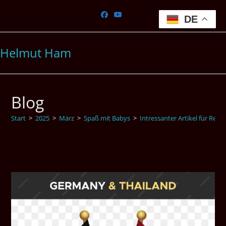
Zum
Inhalt
DE
springen
Helmut Ham
Blog
Start
>
2025
>
März
>
Spaß mit Babys
>
Intressanter Artikel für Ren