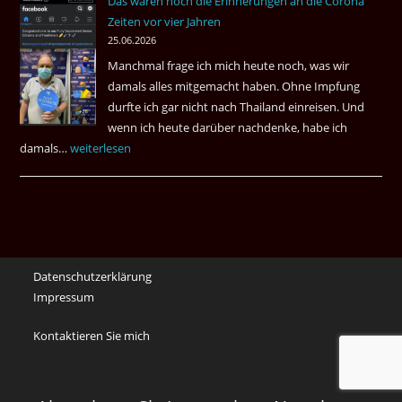
Das waren noch die Erinnerungen an die Corona
Eaki
Zeiten vor vier Jahren
&
25.06.2026
May
Manchmal frage ich mich heute noch, was wir
Das
damals alles mitgemacht haben. Ohne Impfung
Desas
durfte ich gar nicht nach Thailand einreisen. Und
Spiel
wenn ich heute darüber nachdenke, habe ich
damals…
Das
weiterlesen
waren
noch
die
Erinnerungen
an
Datenschutzerklärung
die
Impressum
Corona
Zeiten
Kontaktieren Sie mich
vor
vier
Jahren