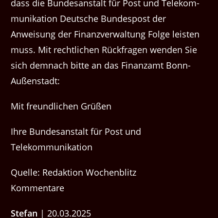
dass die Bun­de­sanstalt für Post und Telekom­
mu­nika­tion Deutsche Bun­de­spost der
Anweisung der Finanzver­wal­tung Folge leis­ten
muss. Mit rechtlichen Rück­fra­gen wen­den Sie
sich dem­nach bitte an das Finan­zamt Bonn-
Außenstadt:
Mit fre­undlichen Grüßen
Ihre Bun­de­sanstalt für Post und
Telekommunikation
Quelle: Redaktion Wochenblitz
Kommentare
Stefan
| 20.03.2025