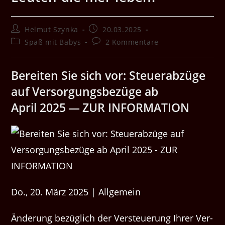
Beitrags-
Beitrag
Helmut Szynka
20.03.2025
Autor:
veröffentlicht:
Beitrags-
Beitrags-
Spaß mit Babys
2 Kommentare
Kategorie:
Kommentare:
Bere­it­en Sie sich vor: Steuer­abzüge
auf Ver­sorgungs­bezüge ab
April 2025 — ZUR INFORMATION
Do., 20. März 2025 | Allgemein
Änderung bezüglich der Ver­s­teuerung Ihrer Ver­