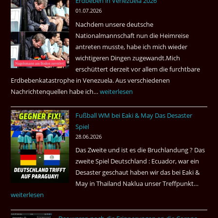
Erdbeben in Venezuela 2026
Juli
01.07.2026
2026
Nachdem unsere deutsche
Thai
Nationalmannschaft nun die Heimreise
Airways
antreten musste, habe ich mich wieder
nonstop
wichtigeren Dingen zugewandt.Mich
nach
erschüttert derzeit vor allem die furchtbare
Amsterdam.
Erdbebenkatastrophe in Venezuela. Aus verschiedenen
Nachrichtenquellen habe ich…
Erdbeben
weiterlesen
in
Fußball WM bei Eaki & May Das Desaster
Venezuela
Spiel
2026
28.06.2026
Das Zweite und ist es die Bruchlandung ? Das
zweite Spiel Deutschland : Ecuador, war ein
Desaster geschaut haben wir das bei Eaki &
May in Thailand Naklua unser Treffpunkt…
Fußba
weiterlesen
WM
bei