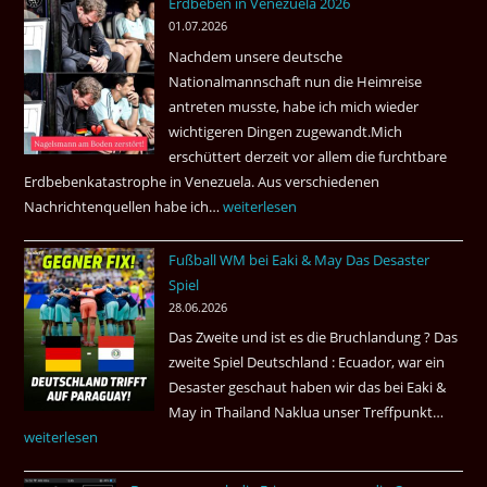
Erdbeben in Venezuela 2026
Juli
01.07.2026
2026
Nachdem unsere deutsche
Thai
Nationalmannschaft nun die Heimreise
Airways
antreten musste, habe ich mich wieder
nonstop
wichtigeren Dingen zugewandt.Mich
nach
erschüttert derzeit vor allem die furchtbare
Amsterdam.
Erdbebenkatastrophe in Venezuela. Aus verschiedenen
Nachrichtenquellen habe ich…
Erdbeben
weiterlesen
in
Fußball WM bei Eaki & May Das Desaster
Venezuela
Spiel
2026
28.06.2026
Das Zweite und ist es die Bruchlandung ? Das
zweite Spiel Deutschland : Ecuador, war ein
Desaster geschaut haben wir das bei Eaki &
May in Thailand Naklua unser Treffpunkt…
Fußba
weiterlesen
WM
bei