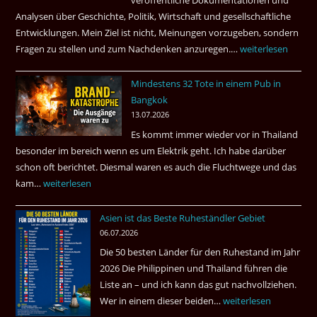
veröffentliche Dokumentationen und
dazu.
Analysen über Geschichte, Politik, Wirtschaft und gesellschaftliche
Entwicklungen. Mein Ziel ist nicht, Meinungen vorzugeben, sondern
Fragen zu stellen und zum Nachdenken anzuregen.…
Russland
weiterlesen
–
Mindestens 32 Tote in einem Pub in
Was
Bangkok
hätte
13.07.2026
sein
Es kommt immer wieder vor in Thailand
können?
besonder im bereich wenn es um Elektrik geht. Ich habe darüber
|
schon oft berichtet. Diesmal waren es auch die Fluchtwege und das
Helmut
kam…
Mindestens
weiterlesen
Ham
32
fragt
Asien ist das Beste Ruheständler Gebiet
Tote
nach
06.07.2026
in
Die 50 besten Länder für den Ruhestand im Jahr
einem
2026 Die Philippinen und Thailand führen die
Pub
Liste an – und ich kann das gut nachvollziehen.
in
Wer in einem dieser beiden…
Asien
weiterlesen
Bangkok