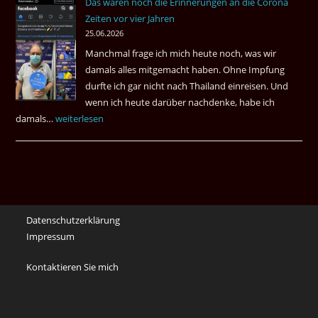
Das waren noch die Erinnerungen an die Corona
Eaki
Zeiten vor vier Jahren
&
25.06.2026
May
Manchmal frage ich mich heute noch, was wir
Das
damals alles mitgemacht haben. Ohne Impfung
Desas
durfte ich gar nicht nach Thailand einreisen. Und
Spiel
wenn ich heute darüber nachdenke, habe ich
damals…
Das
weiterlesen
waren
noch
die
Erinnerungen
an
Datenschutzerklärung
die
Impressum
Corona
Zeiten
Kontaktieren Sie mich
vor
vier
Jahren