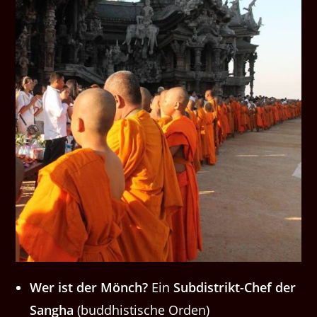
Wer ist der Mönch?
Ein
Sub­dis­trikt-Chef der
Sang­ha
(bud­dhis­tis­che Orden)