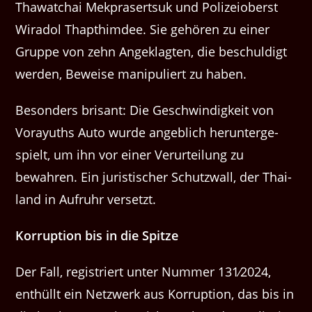
Thawatchai Mekprasert­suk und Polizeioberst
Wiradol Thap­thimdee. Sie gehören zu ein­er
Gruppe von zehn Angeklagten, die beschuldigt
wer­den, Beweise manip­uliert zu haben.
Beson­ders brisant: Die Geschwindigkeit von
Vorayuths Auto wurde ange­blich herun­terge­
spielt, um ihn vor ein­er Verurteilung zu
bewahren. Ein juris­tis­ch­er Schutzwall, der Thai­
land in Aufruhr versetzt.
Kor­rup­tion bis in die Spitze
Der Fall, reg­istri­ert unter Num­mer 131⁄2024,
enthüllt ein Net­zw­erk aus Kor­rup­tion, das bis in