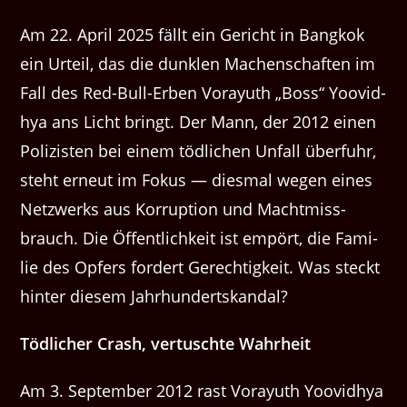
Am 22. April 2025 fällt ein Gericht in Bangkok
ein Urteil, das die dun­klen Machen­schaften im
Fall des Red-Bull-Erben Vorayuth ​„Boss“ Yoovid­
hya ans Licht bringt. Der Mann, der 2012 einen
Polizis­ten bei einem tödlichen Unfall über­fuhr,
ste­ht erneut im Fokus — dies­mal wegen eines
Net­zw­erks aus Kor­rup­tion und Macht­miss­
brauch. Die Öffentlichkeit ist empört, die Fam­i­
lie des Opfers fordert Gerechtigkeit. Was steckt
hin­ter diesem Jahrhundertskandal?
Tödlich­er Crash, ver­tuschte Wahrheit
Am 3. Sep­tem­ber 2012 rast Vorayuth Yoovid­hya