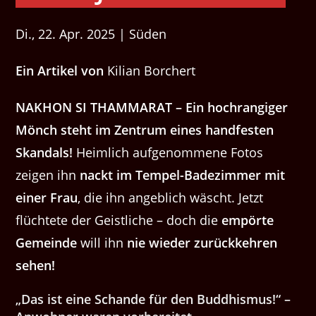
Di., 22. Apr. 2025 | Süden
Ein Artikel von
Kilian Borchert
NAKHON SI THAM­MARAT – Ein hochrangiger
Mönch ste­ht im Zen­trum eines hand­festen
Skan­dals!
Heim­lich aufgenommene Fotos
zeigen ihn
nackt im Tem­pel-Badez­im­mer mit
ein­er Frau
, die ihn ange­blich wäscht. Jet­zt
flüchtete der Geistliche – doch die
empörte
Gemeinde
will ihn
nie wieder zurück­kehren
sehen!
„Das ist eine Schande für den Bud­dhis­mus!“ –