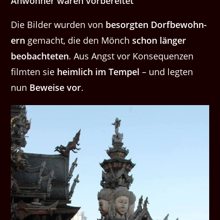
Anwohn­er waren vorbereitet
Die Bilder wur­den von
besorgten Dorf­be­wohn­
ern
gemacht, die den Mönch
schon länger
beobachteten
. Aus Angst vor Kon­se­quen­zen
filmten sie
heim­lich im Tem­pel
– und legten
nun
Beweise vor
.