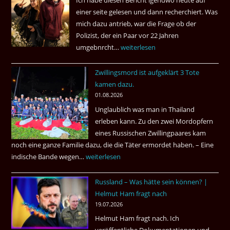
Ich habe diesen Bericht igendwo heute auf
einer seite gelesen und dann recherchiert. Was
mich dazu antrieb, war die Frage ob der
Polizist, der ein Paar vor 22 Jahren
umgebnrcht…
Nach
weiterlesen
22
Zwillingsmord ist aufgeklärt 3 Tote
Jahren,
kamen dazu.
ist
01.08.2026
der
Unglaublich was man in Thailand
Mörder
erleben kann. Zu den zwei Mordopfern
wieder
eines Russischen Zwillingpaares kam
frei
noch eine ganze Familie dazu, die die Täter ermordet haben. – Eine
?
indische Bande wegen…
Zwillingsmord
weiterlesen
ist
Russland – Was hätte sein können? |
aufgeklärt
Helmut Ham fragt nach
3
19.07.2026
Tote
Helmut Ham fragt nach. Ich
kamen