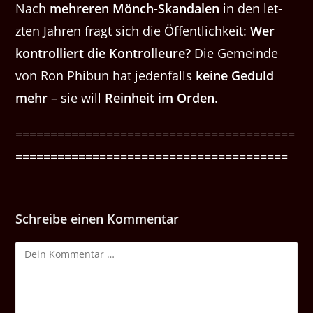
Nach
mehreren Mönch-Skan­dalen
in den let­
zten Jahren fragt sich die Öffentlichkeit:
Wer
kon­trol­liert die Kon­trolleure?
Die Gemeinde
von Ron Phi­bun hat jeden­falls
keine Geduld
mehr
– sie will
Rein­heit im Orden
.
========================================
=======================================
Schreibe einen Kommentar
Kommentar