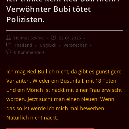
Verwöhnter Bubi tötet
Polizisten.
Beitrags-
Beitrag
Helmut Szynka
22.04.2025
Autor:
veröffentlicht:
Beitrags-
Thailand
/
Unglück
/
Verbrechen
Kategorie:
Beitrags-
0 Kommentare
Kommentare:
Ich mag Red Bull eh nicht, da gibt es günstigere
Varianten. Wieder ein Busunfall, mit 18 Toten
und ein Mönch ist nackt mit einer Frau erwischt
worden. Jetzt sucht man einen Neuen. Wenn
das so ist werde ich mich mal bewerben.
Natürlich nicht nackt.