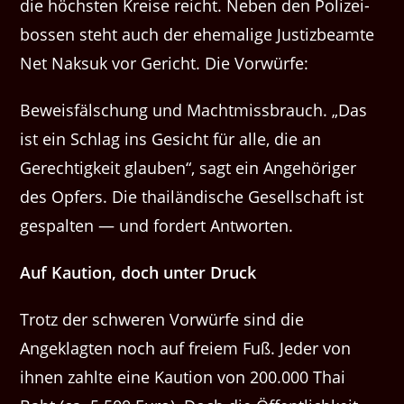
die höch­sten Kreise reicht. Neben den Polizei­
bossen ste­ht auch der ehe­ma­lige Jus­tizbeamte
Net Naksuk vor Gericht. Die Vorwürfe:
Bewe­is­fälschung und Macht­miss­brauch. ​„Das
ist ein Schlag ins Gesicht für alle, die an
Gerechtigkeit glauben“, sagt ein Ange­höriger
des Opfers. Die thailändis­che Gesellschaft ist
ges­pal­ten — und fordert Antworten.
Auf Kau­tion, doch unter Druck
Trotz der schw­eren Vor­würfe sind die
Angeklagten noch auf freiem Fuß. Jed­er von
ihnen zahlte eine Kau­tion von 200.000 Thai