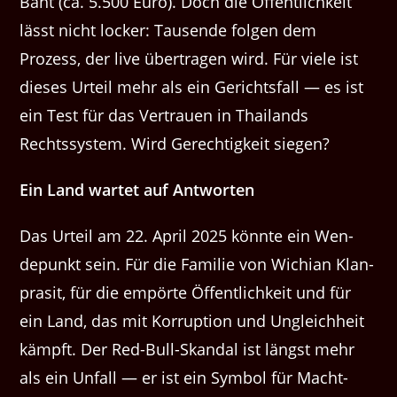
Baht (ca. 5.500 Euro). Doch die Öffentlichkeit
lässt nicht lock­er: Tausende fol­gen dem
Prozess, der live über­tra­gen wird. Für viele ist
dieses Urteil mehr als ein Gerichts­fall — es ist
ein Test für das Ver­trauen in Thai­lands
Rechtssys­tem. Wird Gerechtigkeit siegen?
Ein Land wartet auf Antworten
Das Urteil am 22. April 2025 kön­nte ein Wen­
depunkt sein. Für die Fam­i­lie von Wichi­an Klan­
pr­a­sit, für die empörte Öffentlichkeit und für
ein Land, das mit Kor­rup­tion und Ungle­ich­heit
kämpft. Der Red-Bull-Skan­dal ist längst mehr
als ein Unfall — er ist ein Sym­bol für Macht­