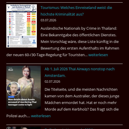
ist
Tourismus: Welches Einreiseland weist die
das
höchste Kriminalität aus?
Beste
03.07.2026
Ruheständler
Ausländische Nationals by Crime in Thailand:
Gebiet
Eine Bekanntgabe des öffentlichen Dienstes.
Mein Vorschlag wäre, diese Liste künftig in die
Bewertung des ersten Aufenthalts im Rahmen
der neuen 60-/30-Tage-Regelung für Touristen…
Tourismus:
weiterlesen
Welches
Ab 1. Juli 2026 Thai Airways nonstop nach
Einreiseland
Amsterdam.
weist
02.07.2026
die
Die Titelseite, und die meisten Nachrichten
höchste
kamen von dem Australier, der dieses junge
Kriminalität
Mädchen ermordet hat. Hat er noch mehr
aus?
Morde auf dem Kerbholz? Das fragt sich die
Polizei auch.…
Ab
weiterlesen
1.