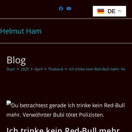
Zum
Inhalt
DE
springen
Helmut Ham
Blog
Start
>
2025
>
April
>
Thailand
>
Ich trinke kein Red-Bull mehr. Verwö
Ich trinke kein Red-Bull mehr.