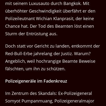
mit seinem Luxu­sauto durch Bangkok. Mit
über­höhter Geschwindigkeit über­fährt er den
Polizeileut­nant Wichi­an Klan­pr­a­sit, der keine
Chance hat. Der Tod des Beamten löst einen
Sturm der Entrüs­tung aus.
Doch statt vor Gericht zu lan­den, entkommt der
Red-Bull-Erbe jahre­lang der Jus­tiz. Warum?
Ange­blich, weil hochrangige Beamte Beweise
fälscht­en, um ihn zu schützen.
Polizeigen­eräle im Fadenkreuz
Im Zen­trum des Skan­dals: Ex-Polizeigen­er­al
Somy­ot Pumpan­muang, Polizeigen­eral­ma­jor