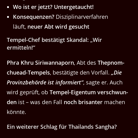
Wo ist er jet­zt?
Unter­ge­taucht!
Kon­se­quen­zen?
Diszi­pli­narver­fahren
läuft,
neuer Abt wird gesucht
Tem­pel-Chef bestätigt Skan­dal: ​„Wir
ermitteln!“
Phra Khru Siri­wan­na­porn
, Abt des
Thep­nom­
chuead-Tem­pels
, bestätigte den Vor­fall.
​„Die
Prov­inzbe­hörde ist informiert“
, sagte er. Auch
wird geprüft, ob
Tem­pel-Eigen­tum ver­schwun­
den
ist – was den Fall
noch brisan­ter
machen
könnte.
Ein weit­er­er Schlag für Thai­lands Sangha?