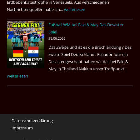
Erdbebenkatastrophe in Venezuela. Aus verschiedenen
Nachrichtenquellen habe ich…
Erdbeben
weiterlesen
in
Fußball WM bei Eaki & May Das Desaster
Venezuela
Spiel
2026
28.06.2026
Das Zweite und ist es die Bruchlandung ? Das
zweite Spiel Deutschland : Ecuador, war ein
Desaster geschaut haben wir das bei Eaki &
May in Thailand Naklua unser Treffpunkt…
Fußba
weiterlesen
WM
bei
Eaki
&
May
Das
Datenschutzerklärung
Desas
Impressum
Spiel