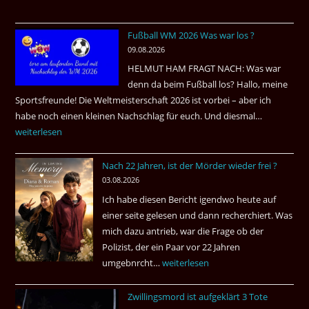
Fußball WM 2026 Was war los ?
09.08.2026
HELMUT HAM FRAGT NACH: Was war
denn da beim Fußball los? Hallo, meine
Sportsfreunde! Die Weltmeisterschaft 2026 ist vorbei – aber ich
habe noch einen kleinen Nachschlag für euch. Und diesmal…
Fußball
weiterlesen
WM
2026
Nach 22 Jahren, ist der Mörder wieder frei ?
Was
03.08.2026
war
Ich habe diesen Bericht igendwo heute auf
los
einer seite gelesen und dann recherchiert. Was
?
mich dazu antrieb, war die Frage ob der
Polizist, der ein Paar vor 22 Jahren
umgebnrcht…
Nach
weiterlesen
22
Zwillingsmord ist aufgeklärt 3 Tote
Jahren,