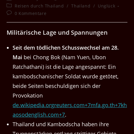
Autor:
veröffentlicht:
Beitrags-
Reisen durch Thailand
/
Thailand
/
Unglück
Kategorie:
Beitrags-
0 Kommentare
Kommentare:
Militärische Lage und Spannungen
Seit dem tödlichen Schusswechsel am 28.
Mai
bei Chong Bok (Nam Yuen, Ubon
Ratchathani) ist die Lage angespannt: Ein
kambodschanischer Soldat wurde getötet,
beide Seiten beschuldigen sich der
Provokation
de.wikipedia.org
reuters.com+7mfa.go.th+7kh
aosodenglish.com+7
.
Thailand und Kambodscha haben ihre
Truppenstärken entlang strittiger Gebiete