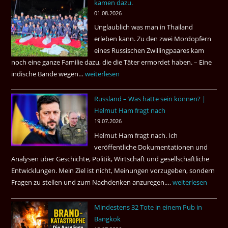
kamen dazu.
ist
01.08.2026
der
Unglaublich was man in Thailand
Mörder
erleben kann. Zu den zwei Mordopfern
wieder
eines Russischen Zwillingpaares kam
frei
noch eine ganze Familie dazu, die die Täter ermordet haben. – Eine
?
indische Bande wegen…
Zwillingsmord
weiterlesen
ist
Russland – Was hätte sein können? |
aufgeklärt
Helmut Ham fragt nach
3
19.07.2026
Tote
Helmut Ham fragt nach. Ich
kamen
veröffentliche Dokumentationen und
dazu.
Analysen über Geschichte, Politik, Wirtschaft und gesellschaftliche
Entwicklungen. Mein Ziel ist nicht, Meinungen vorzugeben, sondern
Fragen zu stellen und zum Nachdenken anzuregen.…
Russland
weiterlesen
–
Mindestens 32 Tote in einem Pub in
Was
Bangkok
hätte