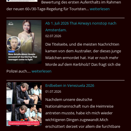
Bewertung des ersten Aufenthalts im Rahmen
der neuen 60-/30-Tage-Regelung für Touristen…
Tourismus:
weiterlesen
Welches
Ab 1. Juli 2026 Thai Airways nonstop nach
Einreiseland
Amsterdam.
weist
02.07.2026
die
Die Titelseite, und die meisten Nachrichten
höchste
kamen von dem Australier, der dieses junge
Kriminalität
Mädchen ermordet hat. Hat er noch mehr
aus?
Morde auf dem Kerbholz? Das fragt sich die
Polizei auch.…
Ab
weiterlesen
1.
Erdbeben in Venezuela 2026
Juli
01.07.2026
2026
Nachdem unsere deutsche
Thai
Nationalmannschaft nun die Heimreise
Airways
antreten musste, habe ich mich wieder
nonstop
wichtigeren Dingen zugewandt.Mich
nach
erschüttert derzeit vor allem die furchtbare
Amsterdam.