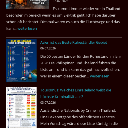
13.07.2026
sein
Es kommt immer wieder vor in Thailand
können?
besonder im bereich wenn es um Elektrik geht. Ich habe darüber
|
schon oft berichtet. Diesmal waren es auch die Fluchtwege und das
Helmut
kam…
Mindestens
weiterlesen
Ham
32
fragt
Asien ist das Beste Ruheständler Gebiet
Tote
nach
06.07.2026
in
Die 50 besten Länder für den Ruhestand im Jahr
einem
2026 Die Philippinen und Thailand führen die
Pub
Liste an – und ich kann das gut nachvollziehen.
in
Wer in einem dieser beiden…
Asien
weiterlesen
Bangkok
ist
Tourismus: Welches Einreiseland weist die
das
höchste Kriminalität aus?
Beste
03.07.2026
Ruheständler
Ausländische Nationals by Crime in Thailand:
Gebiet
Eine Bekanntgabe des öffentlichen Dienstes.
Mein Vorschlag wäre, diese Liste künftig in die