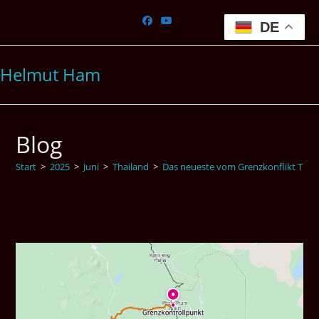
Zum
Inhalt
DE
springen
Helmut Ham
Blog
Start
>
2025
>
Juni
>
Thailand
>
Das neueste vom Grenzkonflikt Thai