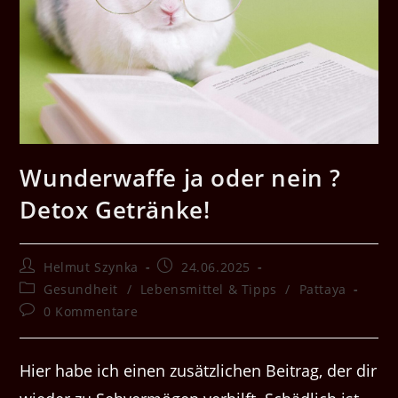
Wunderwaffe ja oder nein ?
Detox Getränke!
Beitrags-
Beitrag
Helmut Szynka
24.06.2025
Autor:
veröffentlicht:
Beitrags-
Gesundheit
/
Lebensmittel & Tipps
/
Pattaya
Kategorie:
Beitrags-
0 Kommentare
Kommentare:
Hier habe ich einen zusätzlichen Beitrag, der dir