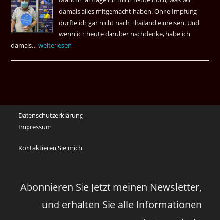
Manchmal frage ich mich heute noch, was wir
Das
damals alles mitgemacht haben. Ohne Impfung
Desas
durfte ich gar nicht nach Thailand einreisen. Und
Spiel
wenn ich heute darüber nachdenke, habe ich
damals…
Das
weiterlesen
waren
noch
die
Erinnerungen
an
Datenschutzerklärung
die
Impressum
Corona
Zeiten
Kontaktieren Sie mich
vor
vier
Jahren
Abonnieren Sie Jetzt meinen Newsletter,
und erhalten Sie alle Informationen