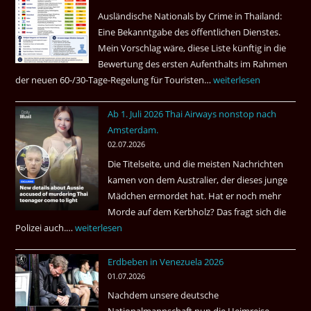
Ruheständler
Ausländische Nationals by Crime in Thailand:
Gebiet
Eine Bekanntgabe des öffentlichen Dienstes.
Mein Vorschlag wäre, diese Liste künftig in die
Bewertung des ersten Aufenthalts im Rahmen
der neuen 60-/30-Tage-Regelung für Touristen…
Tourismus:
weiterlesen
Welches
Ab 1. Juli 2026 Thai Airways nonstop nach
Einreiseland
Amsterdam.
weist
02.07.2026
die
Die Titelseite, und die meisten Nachrichten
höchste
kamen von dem Australier, der dieses junge
Kriminalität
Mädchen ermordet hat. Hat er noch mehr
aus?
Morde auf dem Kerbholz? Das fragt sich die
Polizei auch.…
Ab
weiterlesen
1.
Erdbeben in Venezuela 2026
Juli
01.07.2026
2026
Nachdem unsere deutsche
Thai