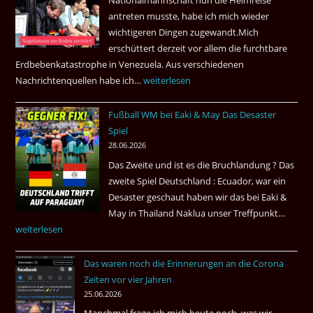
Nationalmannschaft nun die Heimreise
Airways
antreten musste, habe ich mich wieder
nonstop
wichtigeren Dingen zugewandt.Mich
nach
erschüttert derzeit vor allem die furchtbare
Amsterdam.
Erdbebenkatastrophe in Venezuela. Aus verschiedenen
Nachrichtenquellen habe ich…
Erdbeben
weiterlesen
in
Fußball WM bei Eaki & May Das Desaster
Venezuela
Spiel
2026
28.06.2026
Das Zweite und ist es die Bruchlandung ? Das
zweite Spiel Deutschland : Ecuador, war ein
Desaster geschaut haben wir das bei Eaki &
May in Thailand Naklua unser Treffpunkt…
Fußba
weiterlesen
WM
bei
Das waren noch die Erinnerungen an die Corona
Eaki
Zeiten vor vier Jahren
&
25.06.2026
May