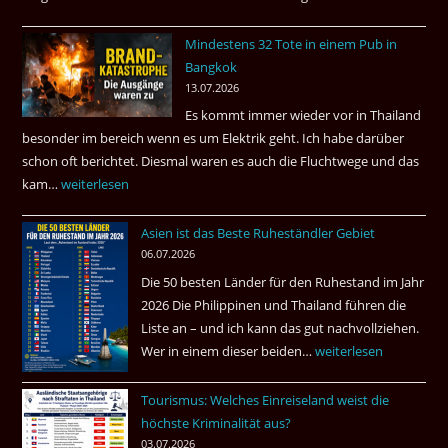
–
Mindestens 32 Tote in einem Pub in
Was
Bangkok
hätte
13.07.2026
sein
Es kommt immer wieder vor in Thailand
können?
besonder im bereich wenn es um Elektrik geht. Ich habe darüber
|
schon oft berichtet. Diesmal waren es auch die Fluchtwege und das
Helmut
kam…
Mindestens
weiterlesen
Ham
32
fragt
Asien ist das Beste Ruheständler Gebiet
Tote
nach
06.07.2026
in
Die 50 besten Länder für den Ruhestand im Jahr
einem
2026 Die Philippinen und Thailand führen die
Pub
Liste an – und ich kann das gut nachvollziehen.
in
Wer in einem dieser beiden…
Asien
weiterlesen
Bangkok
ist
Tourismus: Welches Einreiseland weist die
das
höchste Kriminalität aus?
Beste
03.07.2026