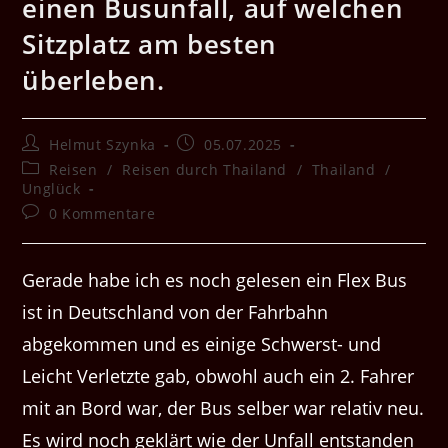
einen Busunfall, auf welchen
Sitzplatz am besten
überleben.
Beitrags-
Beitrag
Helmut Szynka
05.07.2025
Autor:
veröffentlicht:
Beitrags-
Reisen
/
Reisen durch Thailand
/
Thailand
/
Kategorie:
Unglück
Beitrags-
0 Kommentare
Kommentare:
Gerade habe ich es noch gelesen ein Flex Bus
ist in Deutschland von der Fahrbahn
abgekommen und es einige Schwerst- und
Leicht Verletzte gab, obwohl auch ein 2. Fahrer
mit an Bord war, der Bus selber war relativ neu.
Es wird noch geklärt wie der Unfall entstanden