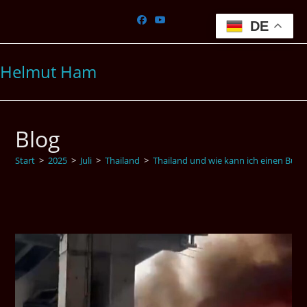
Zum
Inhalt
DE
springen
Helmut Ham
Blog
Start
>
2025
>
Juli
>
Thailand
>
Thailand und wie kann ich einen Busun