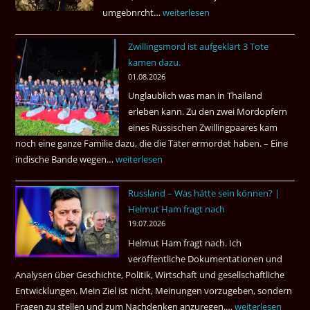
umgebnrcht…
Nach
weiterlesen
22
Zwillingsmord ist aufgeklärt 3 Tote
Jahren,
kamen dazu.
ist
01.08.2026
der
Unglaublich was man in Thailand
Mörder
erleben kann. Zu den zwei Mordopfern
wieder
eines Russischen Zwillingpaares kam
frei
noch eine ganze Familie dazu, die die Täter ermordet haben. – Eine
?
indische Bande wegen…
Zwillingsmord
weiterlesen
ist
Russland – Was hätte sein können? |
aufgeklärt
Helmut Ham fragt nach
3
19.07.2026
Tote
Helmut Ham fragt nach. Ich
kamen
veröffentliche Dokumentationen und
dazu.
Analysen über Geschichte, Politik, Wirtschaft und gesellschaftliche
Entwicklungen. Mein Ziel ist nicht, Meinungen vorzugeben, sondern
Fragen zu stellen und zum Nachdenken anzuregen.…
Russland
weiterlesen