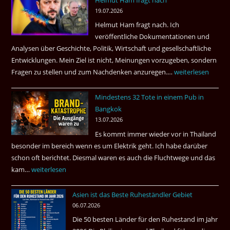
3
19.07.2026
Tote
Helmut Ham fragt nach. Ich
kamen
veröffentliche Dokumentationen und
dazu.
Analysen über Geschichte, Politik, Wirtschaft und gesellschaftliche
Entwicklungen. Mein Ziel ist nicht, Meinungen vorzugeben, sondern
Fragen zu stellen und zum Nachdenken anzuregen.…
Russland
weiterlesen
–
Mindestens 32 Tote in einem Pub in
Was
Bangkok
hätte
13.07.2026
sein
Es kommt immer wieder vor in Thailand
können?
besonder im bereich wenn es um Elektrik geht. Ich habe darüber
|
schon oft berichtet. Diesmal waren es auch die Fluchtwege und das
Helmut
kam…
Mindestens
weiterlesen
Ham
32
fragt
Asien ist das Beste Ruheständler Gebiet
Tote
nach
06.07.2026
in
Die 50 besten Länder für den Ruhestand im Jahr
einem