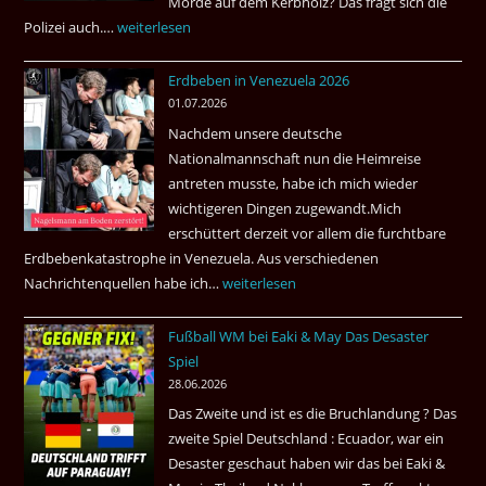
Morde auf dem Kerbholz? Das fragt sich die
Polizei auch.…
Ab
weiterlesen
1.
Erdbeben in Venezuela 2026
Juli
01.07.2026
2026
Nachdem unsere deutsche
Thai
Nationalmannschaft nun die Heimreise
Airways
antreten musste, habe ich mich wieder
nonstop
wichtigeren Dingen zugewandt.Mich
nach
erschüttert derzeit vor allem die furchtbare
Amsterdam.
Erdbebenkatastrophe in Venezuela. Aus verschiedenen
Nachrichtenquellen habe ich…
Erdbeben
weiterlesen
in
Fußball WM bei Eaki & May Das Desaster
Venezuela
Spiel
2026
28.06.2026
Das Zweite und ist es die Bruchlandung ? Das
zweite Spiel Deutschland : Ecuador, war ein
Desaster geschaut haben wir das bei Eaki &