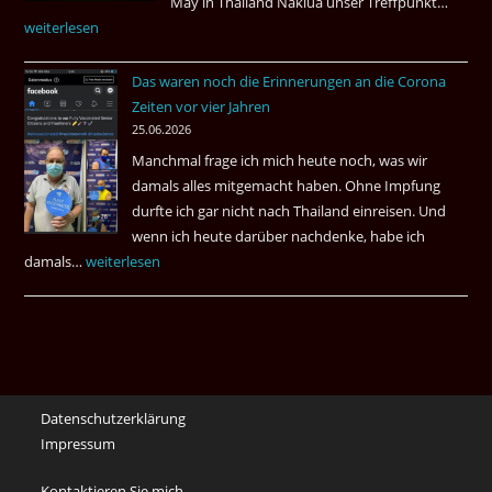
May in Thailand Naklua unser Treffpunkt…
Fußba
weiterlesen
WM
bei
Das waren noch die Erinnerungen an die Corona
Eaki
Zeiten vor vier Jahren
&
25.06.2026
May
Manchmal frage ich mich heute noch, was wir
Das
damals alles mitgemacht haben. Ohne Impfung
Desas
durfte ich gar nicht nach Thailand einreisen. Und
Spiel
wenn ich heute darüber nachdenke, habe ich
damals…
Das
weiterlesen
waren
noch
die
Erinnerungen
an
Datenschutzerklärung
die
Impressum
Corona
Zeiten
Kontaktieren Sie mich