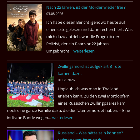
Nach 22 Jahren, ist der Mörder wieder frei ?
03.08.2026
Ich habe diesen Bericht igendwo heute auf
einer seite gelesen und dann recherchiert. Was
mich dazu antrieb, war die Frage ob der
Polizist, der ein Paar vor 22 Jahren
umgebnrcht…
Nach
weiterlesen
22
Zwillingsmord ist aufgeklärt 3 Tote
Jahren,
kamen dazu.
ist
01.08.2026
der
Unglaublich was man in Thailand
Mörder
erleben kann. Zu den zwei Mordopfern
wieder
eines Russischen Zwillingpaares kam
frei
noch eine ganze Familie dazu, die die Täter ermordet haben. – Eine
?
indische Bande wegen…
Zwillingsmord
weiterlesen
ist
Russland – Was hätte sein können? |
aufgeklärt
Helmut Ham fragt nach