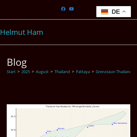
Zum
Inhalt
DE
springen
Helmut Ham
Blog
Start
>
2025
>
August
>
Thailand
>
Pattaya
>
Grenzzaun Thailand 