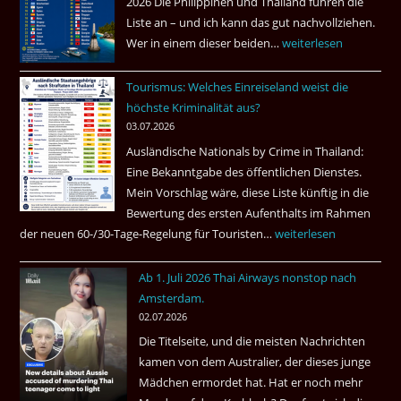
2026 Die Philippinen und Thailand führen die
Pub
Liste an – und ich kann das gut nachvollziehen.
in
Wer in einem dieser beiden…
Asien
weiterlesen
Bangkok
ist
Tourismus: Welches Einreiseland weist die
das
höchste Kriminalität aus?
Beste
03.07.2026
Ruheständler
Ausländische Nationals by Crime in Thailand:
Gebiet
Eine Bekanntgabe des öffentlichen Dienstes.
Mein Vorschlag wäre, diese Liste künftig in die
Bewertung des ersten Aufenthalts im Rahmen
der neuen 60-/30-Tage-Regelung für Touristen…
Tourismus:
weiterlesen
Welches
Ab 1. Juli 2026 Thai Airways nonstop nach
Einreiseland
Amsterdam.
weist
02.07.2026
die
Die Titelseite, und die meisten Nachrichten
höchste
kamen von dem Australier, der dieses junge
Kriminalität
Mädchen ermordet hat. Hat er noch mehr
aus?