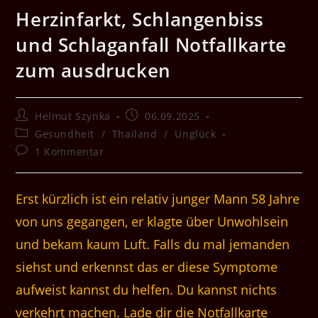
Herzinfarkt, Schlangenbiss
und Schlaganfall Notfallkarte
zum ausdrucken
Beitrags-
Beitrag
Helmut Szynka
06.09.2025
Autor:
veröffentlicht:
Beitrags-
Gesundheit
/
Thailand
/
Unglück
Kategorie:
Beitrags-
1 Kommentar
Kommentare:
Erst kürzlich ist ein relativ junger Mann 58 Jahre
von uns gegangen, er klagte über Unwohlsein
und bekam kaum Luft. Falls du mal jemanden
siehst und erkennst das er diese Symptome
aufweist kannst du helfen. Du kannst nichts
verkehrt machen.
Lade dir die Notfallkarte