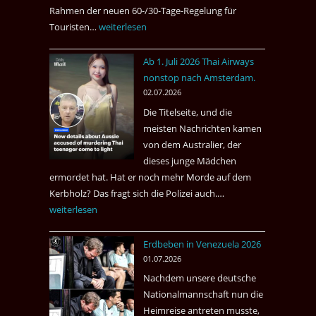
Rahmen der neuen 60-/30-Tage-Regelung für
Touristen…
Tourismus:
weiterlesen
Welches
Ab 1. Juli 2026 Thai Airways
Einreiseland
nonstop nach Amsterdam.
weist
02.07.2026
die
Die Titelseite, und die
höchste
meisten Nachrichten kamen
Kriminalität
von dem Australier, der
aus?
dieses junge Mädchen
ermordet hat. Hat er noch mehr Morde auf dem
Kerbholz? Das fragt sich die Polizei auch.…
Ab
weiterlesen
1.
Juli
Erdbeben in Venezuela 2026
2026
01.07.2026
Thai
Nachdem unsere deutsche
Airways
Nationalmannschaft nun die
nonstop
Heimreise antreten musste,