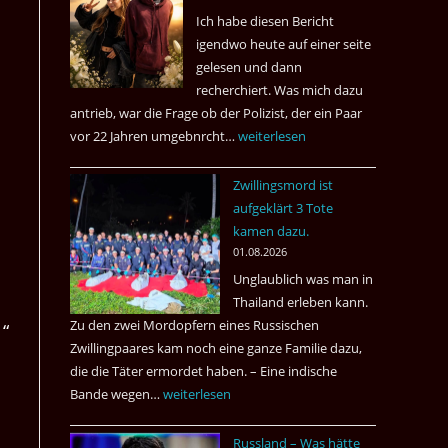
s
Ich habe diesen Bericht
igendwo heute auf einer seite
gelesen und dann
recherchiert. Was mich dazu
antrieb, war die Frage ob der Polizist, der ein Paar
vor 22 Jahren umgebnrcht…
Nach
weiterlesen
22
Zwillingsmord ist
Jahren,
aufgeklärt 3 Tote
ist
kamen dazu.
der
01.08.2026
Mörder
Unglaublich was man in
wieder
Thailand erleben kann.
frei
Zu den zwei Mordopfern eines Russischen
 “
?
Zwillingpaares kam noch eine ganze Familie dazu,
die die Täter ermordet haben. – Eine indische
Bande wegen…
Zwillingsmord
weiterlesen
ist
Russland – Was hätte
aufgeklärt