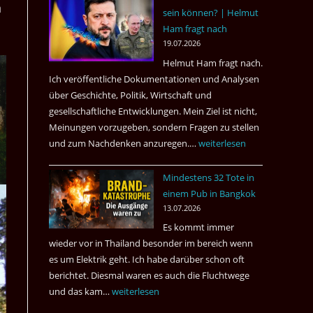
n
sein können? | Helmut
3
Ham fragt nach
Tote
19.07.2026
kamen
Helmut Ham fragt nach.
dazu.
Ich veröffentliche Dokumentationen und Analysen
über Geschichte, Politik, Wirtschaft und
gesellschaftliche Entwicklungen. Mein Ziel ist nicht,
Meinungen vorzugeben, sondern Fragen zu stellen
und zum Nachdenken anzuregen.…
Russland
weiterlesen
–
Mindestens 32 Tote in
Was
einem Pub in Bangkok
hätte
13.07.2026
sein
Es kommt immer
können?
wieder vor in Thailand besonder im bereich wenn
|
es um Elektrik geht. Ich habe darüber schon oft
Helmut
berichtet. Diesmal waren es auch die Fluchtwege
Ham
und das kam…
Mindestens
weiterlesen
fragt
32