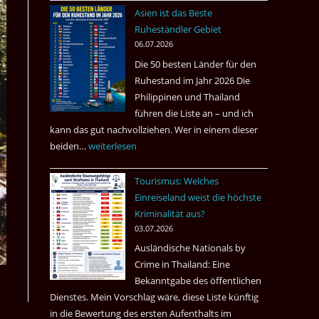
nach
Asien ist das Beste
Tote
Ruheständler Gebiet
in
06.07.2026
einem
Die 50 besten Länder für den
Pub
Ruhestand im Jahr 2026 Die
in
Philippinen und Thailand
Bangkok
führen die Liste an – und ich
kann das gut nachvollziehen. Wer in einem dieser
beiden…
Asien
weiterlesen
ist
Tourismus: Welches
das
Einreiseland weist die höchste
Beste
Kriminalität aus?
Ruheständler
03.07.2026
Gebiet
Ausländische Nationals by
Crime in Thailand: Eine
Bekanntgabe des öffentlichen
Dienstes. Mein Vorschlag wäre, diese Liste künftig
in die Bewertung des ersten Aufenthalts im