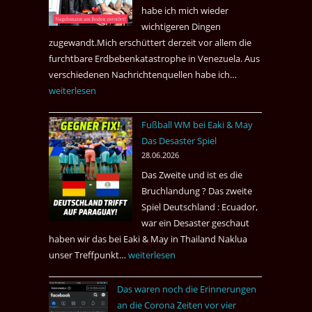
nach
habe ich mich wieder
Amsterdam.
wichtigeren Dingen
zugewandt.Mich erschüttert derzeit vor allem die
furchtbare Erdbebenkatastrophe in Venezuela. Aus
verschiedenen Nachrichtenquellen habe ich…
Erdbeben
weiterlesen
in
Venezuela
Fußball WM bei Eaki & May
2026
Das Desaster Spiel
28.06.2026
Das Zweite und ist es die
Bruchlandung ? Das zweite
Spiel Deutschland : Ecuador,
war ein Desaster geschaut
haben wir das bei Eaki & May in Thailand Naklua
unser Treffpunkt…
Fußball
weiterlesen
WM
Das waren noch die Erinnerungen
bei
an die Corona Zeiten vor vier
Eaki