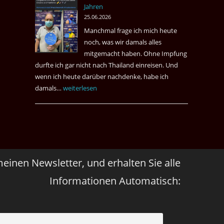
Jahren
&
25.06.2026
May
Manchmal frage ich mich heute
Das
noch, was wir damals alles
Desaster
mitgemacht haben. Ohne Impfung
Spiel
durfte ich gar nicht nach Thailand einreisen. Und
wenn ich heute darüber nachdenke, habe ich
damals…
Das
weiterlesen
waren
noch
die
Erinnerungen
an
meinen Newsletter, und erhalten Sie alle
die
Corona
Informationen Automatisch:
Zeiten
vor
vier