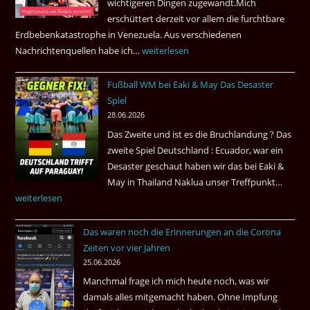
wichtigeren Dingen zugewandt.Mich
nach
erschüttert derzeit vor allem die furchtbare
Amsterdam.
Erdbebenkatastrophe in Venezuela. Aus verschiedenen
Nachrichtenquellen habe ich…
Erdbeben
weiterlesen
in
Fußball WM bei Eaki & May Das Desaster
Venezuela
Spiel
2026
28.06.2026
Das Zweite und ist es die Bruchlandung ? Das
zweite Spiel Deutschland : Ecuador, war ein
Desaster geschaut haben wir das bei Eaki &
May in Thailand Naklua unser Treffpunkt…
Fußba
weiterlesen
WM
bei
Das waren noch die Erinnerungen an die Corona
Eaki
Zeiten vor vier Jahren
&
25.06.2026
May
Manchmal frage ich mich heute noch, was wir
Das
damals alles mitgemacht haben. Ohne Impfung
Desas