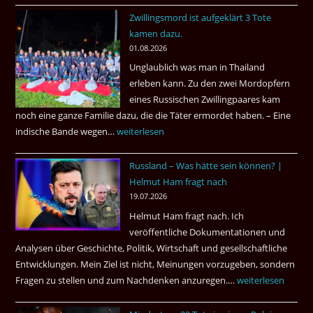
22
Zwillingsmord ist aufgeklärt 3 Tote
Jahren,
kamen dazu.
ist
01.08.2026
der
Unglaublich was man in Thailand
Mörder
erleben kann. Zu den zwei Mordopfern
wieder
eines Russischen Zwillingpaares kam
frei
noch eine ganze Familie dazu, die die Täter ermordet haben. – Eine
?
indische Bande wegen…
Zwillingsmord
weiterlesen
ist
Russland – Was hätte sein können? |
aufgeklärt
Helmut Ham fragt nach
3
19.07.2026
Tote
Helmut Ham fragt nach. Ich
kamen
veröffentliche Dokumentationen und
dazu.
Analysen über Geschichte, Politik, Wirtschaft und gesellschaftliche
Entwicklungen. Mein Ziel ist nicht, Meinungen vorzugeben, sondern
Fragen zu stellen und zum Nachdenken anzuregen.…
Russland
weiterlesen
–