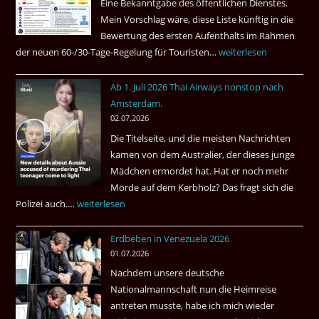
Eine Bekanntgabe des öffentlichen Dienstes.
Mein Vorschlag wäre, diese Liste künftig in die
Bewertung des ersten Aufenthalts im Rahmen
der neuen 60-/30-Tage-Regelung für Touristen…
Tourismus:
weiterlesen
Welches
Ab 1. Juli 2026 Thai Airways nonstop nach
Einreiseland
Amsterdam.
weist
02.07.2026
die
Die Titelseite, und die meisten Nachrichten
höchste
kamen von dem Australier, der dieses junge
Kriminalität
Mädchen ermordet hat. Hat er noch mehr
aus?
Morde auf dem Kerbholz? Das fragt sich die
Polizei auch.…
Ab
weiterlesen
1.
Erdbeben in Venezuela 2026
Juli
01.07.2026
2026
Nachdem unsere deutsche
Thai
Nationalmannschaft nun die Heimreise
Airways
antreten musste, habe ich mich wieder
nonstop