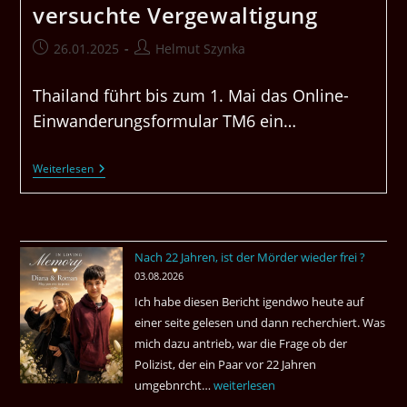
versuchte Vergewaltigung
Beitrag
Beitrags-
26.01.2025
Helmut Szynka
veröffentlicht:
Autor:
Thailand führt bis zum 1. Mai das Online-
Einwanderungsformular TM6 ein…
Dicke
Weiterlesen
Und
Kalte
Luft
In
Thailand,
TM
Nach 22 Jahren, ist der Mörder wieder frei ?
6
03.08.2026
Soll
Kommen,
Ich habe diesen Bericht igendwo heute auf
Illegale
einer seite gelesen und dann recherchiert. Was
Arbeit
Mit
mich dazu antrieb, war die Frage ob der
Löwen,
Polizist, der ein Paar vor 22 Jahren
Versuchte
umgebnrcht…
Nach
weiterlesen
Vergewaltigung