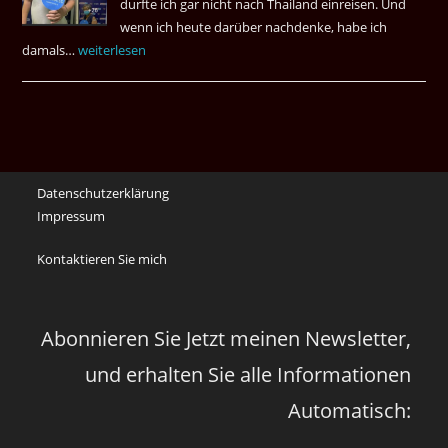
durfte ich gar nicht nach Thailand einreisen. Und
Spiel
wenn ich heute darüber nachdenke, habe ich
damals…
Das
weiterlesen
waren
noch
die
Erinnerungen
an
Datenschutzerklärung
die
Impressum
Corona
Zeiten
Kontaktieren Sie mich
vor
vier
Jahren
Abonnieren Sie Jetzt meinen Newsletter,
und erhalten Sie alle Informationen
Automatisch: