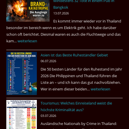
Mindestens 32 Tote in einem Pub in
Was
Bangkok
hätte
13.07.2026
sein
Es kommt immer wieder vor in Thailand
können?
besonder im bereich wenn es um Elektrik geht. Ich habe darüber
|
schon oft berichtet. Diesmal waren es auch die Fluchtwege und das
Helmut
kam…
Mindestens
weiterlesen
Ham
32
fragt
Asien ist das Beste Ruheständler Gebiet
Tote
nach
06.07.2026
in
Die 50 besten Länder für den Ruhestand im Jahr
einem
2026 Die Philippinen und Thailand führen die
Pub
Liste an – und ich kann das gut nachvollziehen.
in
Wer in einem dieser beiden…
Asien
weiterlesen
Bangkok
ist
Tourismus: Welches Einreiseland weist die
das
höchste Kriminalität aus?
Beste
03.07.2026
Ruheständler
Ausländische Nationals by Crime in Thailand:
Gebiet