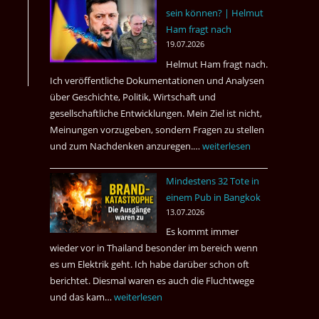
sein können? | Helmut
3
Ham fragt nach
Tote
19.07.2026
kamen
Helmut Ham fragt nach.
dazu.
Ich veröffentliche Dokumentationen und Analysen
über Geschichte, Politik, Wirtschaft und
gesellschaftliche Entwicklungen. Mein Ziel ist nicht,
Meinungen vorzugeben, sondern Fragen zu stellen
und zum Nachdenken anzuregen.…
Russland
weiterlesen
–
Mindestens 32 Tote in
Was
einem Pub in Bangkok
hätte
13.07.2026
sein
Es kommt immer
können?
wieder vor in Thailand besonder im bereich wenn
|
es um Elektrik geht. Ich habe darüber schon oft
Helmut
berichtet. Diesmal waren es auch die Fluchtwege
Ham
und das kam…
Mindestens
weiterlesen
fragt
32