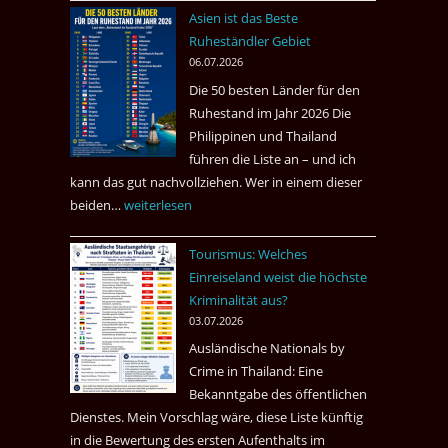
nach
Asien ist das Beste
Tote
Ruheständler Gebiet
in
06.07.2026
einem
Die 50 besten Länder für den
Pub
Ruhestand im Jahr 2026 Die
in
Philippinen und Thailand
Bangkok
führen die Liste an – und ich
kann das gut nachvollziehen. Wer in einem dieser
beiden…
Asien
weiterlesen
ist
Tourismus: Welches
das
Einreiseland weist die höchste
Beste
Kriminalität aus?
Ruheständler
03.07.2026
Gebiet
Ausländische Nationals by
Crime in Thailand: Eine
Bekanntgabe des öffentlichen
Dienstes. Mein Vorschlag wäre, diese Liste künftig
in die Bewertung des ersten Aufenthalts im