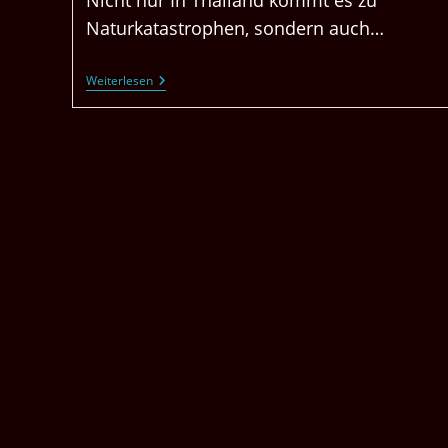
Nicht nur In Thailand kommt es zu
Naturkatastrophen, sondern auch…
Weltweite
Weiterlesen
Katastrophen.
Biden
Sagt
Reise
Nach
Europa
Ab.