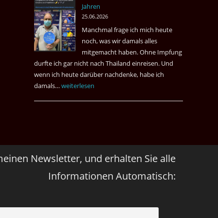
Jahren
&
25.06.2026
May
Manchmal frage ich mich heute
Das
noch, was wir damals alles
Desaster
mitgemacht haben. Ohne Impfung
Spiel
durfte ich gar nicht nach Thailand einreisen. Und
wenn ich heute darüber nachdenke, habe ich
damals…
Das
weiterlesen
waren
noch
die
Erinnerungen
an
meinen Newsletter, und erhalten Sie alle
die
Corona
Informationen Automatisch:
Zeiten
vor
vier