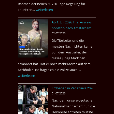
Rahmen der neuen 60-/30-Tage-Regelung für
Touristen…
Tourismus:
weiterlesen
Welches
Ab 1. Juli 2026 Thai Airways
Einreiseland
nonstop nach Amsterdam.
weist
02.07.2026
die
Die Titelseite, und die
höchste
meisten Nachrichten kamen
Kriminalität
von dem Australier, der
aus?
dieses junge Mädchen
ermordet hat. Hat er noch mehr Morde auf dem
Kerbholz? Das fragt sich die Polizei auch.…
Ab
weiterlesen
1.
Juli
Erdbeben in Venezuela 2026
2026
01.07.2026
Thai
Nachdem unsere deutsche
Airways
Nationalmannschaft nun die
nonstop
Heimreise antreten musste,