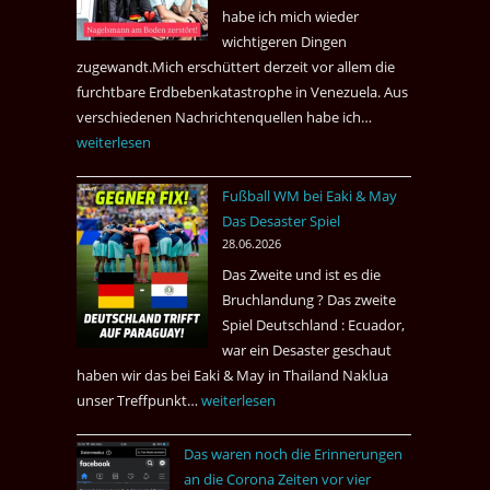
nach
habe ich mich wieder
Amsterdam.
wichtigeren Dingen
zugewandt.Mich erschüttert derzeit vor allem die
furchtbare Erdbebenkatastrophe in Venezuela. Aus
verschiedenen Nachrichtenquellen habe ich…
Erdbeben
weiterlesen
in
Venezuela
Fußball WM bei Eaki & May
2026
Das Desaster Spiel
28.06.2026
Das Zweite und ist es die
Bruchlandung ? Das zweite
Spiel Deutschland : Ecuador,
war ein Desaster geschaut
haben wir das bei Eaki & May in Thailand Naklua
unser Treffpunkt…
Fußball
weiterlesen
WM
Das waren noch die Erinnerungen
bei
an die Corona Zeiten vor vier
Eaki