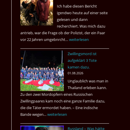
Ich habe diesen Bericht
igendwo heute auf einer seite
gelesen und dann
recherchiert. Was mich dazu
antrieb, war die Frage ob der Polizist, der ein Paar
vor 22 Jahren umgebnrcht…
Nach
weiterlesen
22
Zwillingsmord ist
Jahren,
aufgeklärt 3 Tote
ist
kamen dazu.
der
01.08.2026
Mörder
Unglaublich was man in
wieder
Thailand erleben kann.
frei
Zu den zwei Mordopfern eines Russischen
?
Zwillingpaares kam noch eine ganze Familie dazu,
die die Täter ermordet haben. – Eine indische
Bande wegen…
Zwillingsmord
weiterlesen
ist
Russland – Was hätte
aufgeklärt