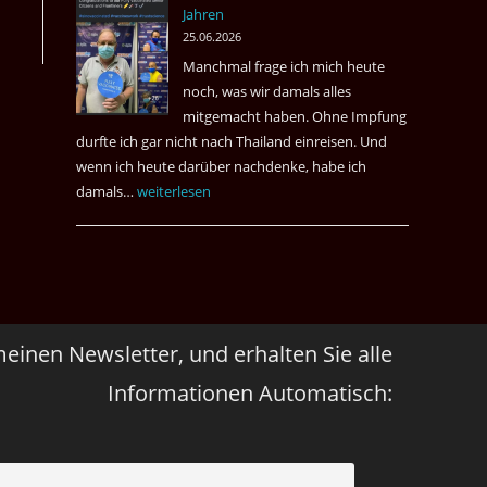
Jahren
&
25.06.2026
May
Manchmal frage ich mich heute
Das
noch, was wir damals alles
Desaster
mitgemacht haben. Ohne Impfung
Spiel
durfte ich gar nicht nach Thailand einreisen. Und
wenn ich heute darüber nachdenke, habe ich
damals…
Das
weiterlesen
waren
noch
die
Erinnerungen
an
meinen Newsletter, und erhalten Sie alle
die
Corona
Informationen Automatisch:
Zeiten
vor
vier