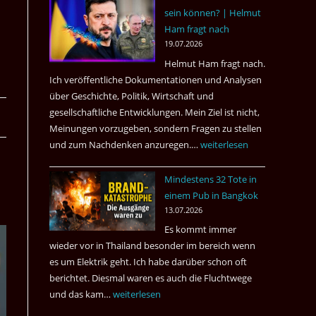
sein können? | Helmut
3
Ham fragt nach
Tote
19.07.2026
kamen
Helmut Ham fragt nach.
dazu.
Ich veröffentliche Dokumentationen und Analysen
über Geschichte, Politik, Wirtschaft und
gesellschaftliche Entwicklungen. Mein Ziel ist nicht,
Meinungen vorzugeben, sondern Fragen zu stellen
und zum Nachdenken anzuregen.…
Russland
weiterlesen
–
Mindestens 32 Tote in
Was
einem Pub in Bangkok
hätte
13.07.2026
sein
Es kommt immer
können?
wieder vor in Thailand besonder im bereich wenn
|
es um Elektrik geht. Ich habe darüber schon oft
Helmut
berichtet. Diesmal waren es auch die Fluchtwege
Ham
und das kam…
Mindestens
weiterlesen
fragt
32