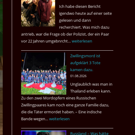
Ich habe diesen Bericht
igendwo heute auf einer seite
gelesen und dann
recherchiert. Was mich dazu
antrieb, war die Frage ob der Polizist, der ein Paar
vor 22 Jahren umgebnrcht…
Nach
weiterlesen
22
Zwillingsmord ist
Jahren,
aufgeklärt 3 Tote
ist
kamen dazu.
der
01.08.2026
Mörder
Unglaublich was man in
wieder
Thailand erleben kann.
frei
Zu den zwei Mordopfern eines Russischen
?
Zwillingpaares kam noch eine ganze Familie dazu,
die die Täter ermordet haben. – Eine indische
Bande wegen…
Zwillingsmord
weiterlesen
ist
Russland – Was hätte
aufgeklärt