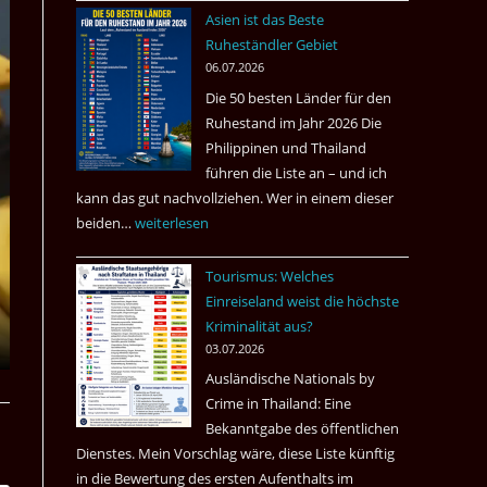
nach
Asien ist das Beste
Tote
Ruheständler Gebiet
in
06.07.2026
einem
Die 50 besten Länder für den
Pub
Ruhestand im Jahr 2026 Die
in
Philippinen und Thailand
Bangkok
führen die Liste an – und ich
kann das gut nachvollziehen. Wer in einem dieser
beiden…
Asien
weiterlesen
ist
Tourismus: Welches
das
Einreiseland weist die höchste
Beste
Kriminalität aus?
Ruheständler
03.07.2026
Gebiet
Ausländische Nationals by
Crime in Thailand: Eine
Bekanntgabe des öffentlichen
Dienstes. Mein Vorschlag wäre, diese Liste künftig
in die Bewertung des ersten Aufenthalts im