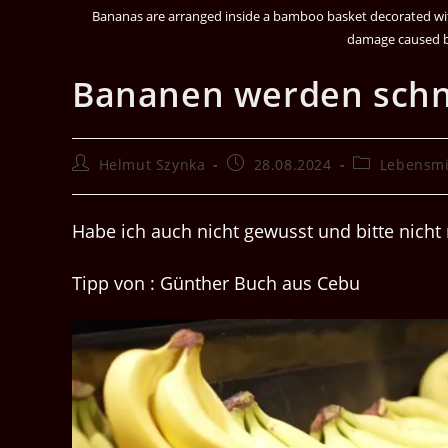
Bananas are arranged inside a bamboo basket decorated wit
damage caused by
Bananen werden schne
Beitrags-
Beitrag
Beitrags-
Helmut Szynka
28.08.2024
Lebensmi
Autor:
veröffentlicht:
Kategorie:
Habe ich auch nicht gewusst und bitte nic
Tipp von : Günther Buch aus Cebu