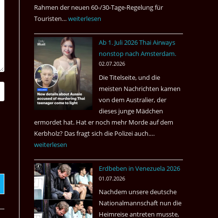
Rahmen der neuen 60-/30-Tage-Regelung für
Touristen…
Tourismus:
weiterlesen
Welches
Ab 1. Juli 2026 Thai Airways
Einreiseland
nonstop nach Amsterdam.
weist
02.07.2026
die
Die Titelseite, und die
höchste
meisten Nachrichten kamen
Kriminalität
von dem Australier, der
aus?
dieses junge Mädchen
ermordet hat. Hat er noch mehr Morde auf dem
Kerbholz? Das fragt sich die Polizei auch.…
Ab
weiterlesen
1.
Juli
Erdbeben in Venezuela 2026
2026
01.07.2026
Thai
Nachdem unsere deutsche
Airways
Nationalmannschaft nun die
nonstop
Heimreise antreten musste,