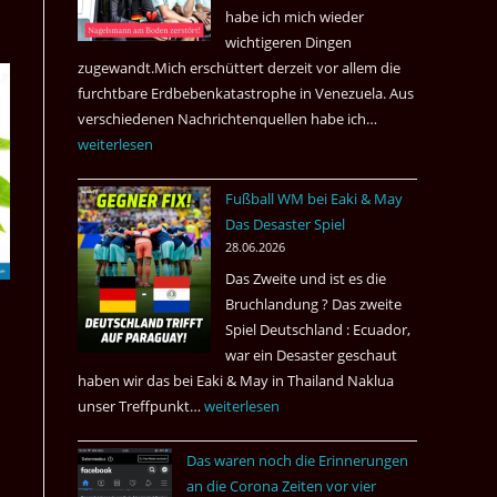
nach
habe ich mich wieder
Amsterdam.
wichtigeren Dingen
zugewandt.Mich erschüttert derzeit vor allem die
furchtbare Erdbebenkatastrophe in Venezuela. Aus
verschiedenen Nachrichtenquellen habe ich…
Erdbeben
weiterlesen
in
Venezuela
Fußball WM bei Eaki & May
2026
Das Desaster Spiel
28.06.2026
Das Zweite und ist es die
Bruchlandung ? Das zweite
Spiel Deutschland : Ecuador,
war ein Desaster geschaut
haben wir das bei Eaki & May in Thailand Naklua
unser Treffpunkt…
Fußball
weiterlesen
WM
Das waren noch die Erinnerungen
bei
an die Corona Zeiten vor vier
Eaki