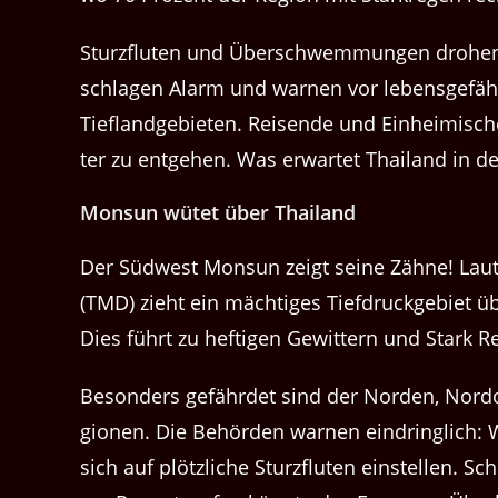
Sturzfluten und Über­schwem­mungen dro­hen
schla­gen Alarm und war­nen vor lebens­ge­f
Tieflandge­bi­eten. Reisende und Ein­heimis­c
ter zu ent­ge­hen. Was erwartet Thai­land in 
Mon­sun wütet über Thailand
Der Südwest Monsun zeigt seine Zähne! Laut d
(TMD) zieht ein mächtiges Tief­druck­ge­bi­et
Dies führt zu hefti­gen Gewit­tern und Stark 
Beson­ders gefährdet sind der Nor­den, Nor­d
gio­nen. Die Behör­den war­nen ein­dringlich:
sich auf plöt­zliche Sturzfluten ein­stellen. Sc