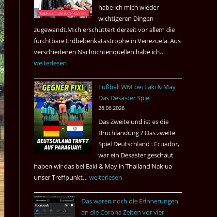
nach
habe ich mich wieder
Amsterdam.
wichtigeren Dingen
zugewandt.Mich erschüttert derzeit vor allem die
furchtbare Erdbebenkatastrophe in Venezuela. Aus
verschiedenen Nachrichtenquellen habe ich…
Erdbeben
weiterlesen
in
Venezuela
Fußball WM bei Eaki & May
2026
Das Desaster Spiel
28.06.2026
Das Zweite und ist es die
Bruchlandung ? Das zweite
Spiel Deutschland : Ecuador,
war ein Desaster geschaut
haben wir das bei Eaki & May in Thailand Naklua
unser Treffpunkt…
Fußball
weiterlesen
WM
Das waren noch die Erinnerungen
bei
an die Corona Zeiten vor vier
Eaki