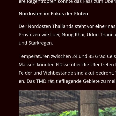
ere Regen­tropfen kön­nte das Fass zum Über­
Nor­dosten im Fokus der Fluten
Der Nor­dosten Thai­lands ste­ht vor ein­er n
Prov­inzen wie Loei, Nong Khai, Udon Thani 
und Starkregen.
Tem­per­a­turen zwis­chen 24 und 35 Grad Cel
Massen kön­nten Flüsse über die Ufer treten l
Felder und Viehbestände sind akut bedro­ht. We
en. Das TMD rät, tiefliegende Gebi­ete zu mei