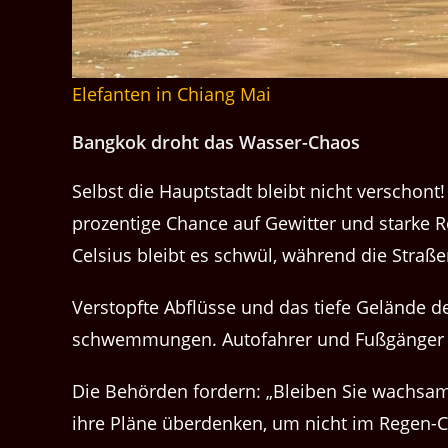
Elefanten in Chiang Mai
Bangkok dro­ht das Wasser-Chaos
Selb­st die Haupt­stadt bleibt nicht ver­scho
prozentige Chance auf Gewit­ter und starke Re
Cel­sius bleibt es schwül, während die Straß
Ver­stopfte Abflüsse und das tiefe Gelände de
schwem­mungen. Aut­o­fahrer und Fußgänge
Die Behör­den fordern: ​„Bleiben Sie wach­sam,
ihre Pläne über­denken, um nicht im Regen-C