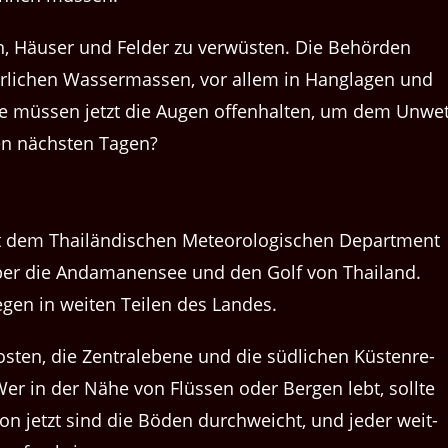
, Häuser und Felder zu ver­wüsten. Die Behör­den
ährlichen Wasser­massen, vor allem in Hanglagen und
he müssen jet­zt die Augen offen­hal­ten, um dem Unwet
den näch­sten Tagen?
em Thailändis­chen Mete­o­rol­o­gis­chen Depart­ment
 über die Andama­nensee und den Golf von Thai­land.
Regen in weit­en Teilen des Landes.
osten, die Zen­tralebene und die südlichen Küsten­re­
 Wer in der Nähe von Flüssen oder Bergen lebt, sollte
hon jet­zt sind die Böden durch­we­icht, und jed­er weit­