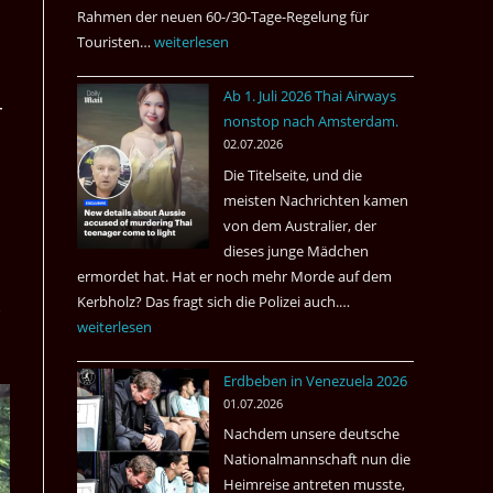
Rahmen der neuen 60-/30-Tage-Regelung für
Touristen…
Tourismus:
weiterlesen
Welches
Ab 1. Juli 2026 Thai Airways
Einreiseland
r
nonstop nach Amsterdam.
weist
02.07.2026
die
Die Titelseite, und die
höchste
meisten Nachrichten kamen
Kriminalität
von dem Australier, der
aus?
dieses junge Mädchen
ermordet hat. Hat er noch mehr Morde auf dem
Kerbholz? Das fragt sich die Polizei auch.…
Ab
­
weiterlesen
1.
Juli
Erdbeben in Venezuela 2026
2026
01.07.2026
Thai
Nachdem unsere deutsche
Airways
Nationalmannschaft nun die
nonstop
Heimreise antreten musste,