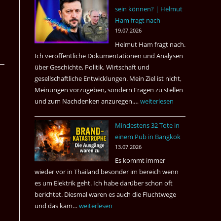
sein können? | Helmut
3
Ham fragt nach
Tote
19.07.2026
kamen
Helmut Ham fragt nach.
dazu.
Ich veröffentliche Dokumentationen und Analysen
über Geschichte, Politik, Wirtschaft und
gesellschaftliche Entwicklungen. Mein Ziel ist nicht,
Meinungen vorzugeben, sondern Fragen zu stellen
und zum Nachdenken anzuregen.…
Russland
weiterlesen
–
Mindestens 32 Tote in
Was
einem Pub in Bangkok
hätte
13.07.2026
sein
Es kommt immer
können?
wieder vor in Thailand besonder im bereich wenn
|
es um Elektrik geht. Ich habe darüber schon oft
Helmut
berichtet. Diesmal waren es auch die Fluchtwege
Ham
und das kam…
Mindestens
weiterlesen
fragt
32