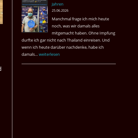
Jahren
&
25.06.2026
May
Manchmal frage ich mich heute
Das
noch, was wir damals alles
Desaster
mitgemacht haben. Ohne Impfung
Spiel
durfte ich gar nicht nach Thailand einreisen. Und
wenn ich heute darüber nachdenke, habe ich
damals…
Das
weiterlesen
waren
d
noch
die
Erinnerungen
an
die
Corona
Zeiten
vor
vier