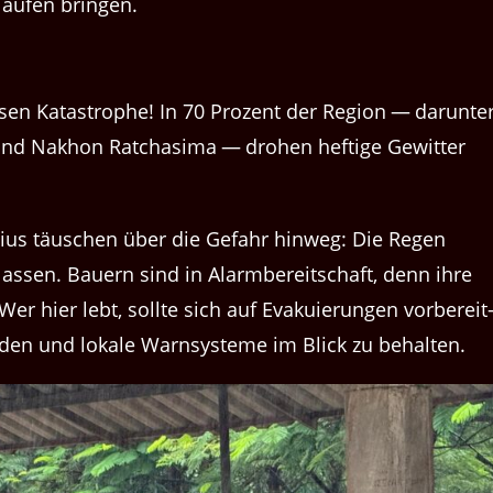
laufen bringen.
assen Katas­tro­phe! In 70 Prozent der Region — darunte
und Nakhon Ratchasi­ma — dro­hen heftige Gewit­ter
­sius täuschen über die Gefahr hin­weg: Die Regen
assen. Bauern sind in Alarm­bere­itschaft, denn ihre
r hier lebt, sollte sich auf Evakuierun­gen vor­bere­it
­den und lokale Warn­sys­teme im Blick zu behalten.