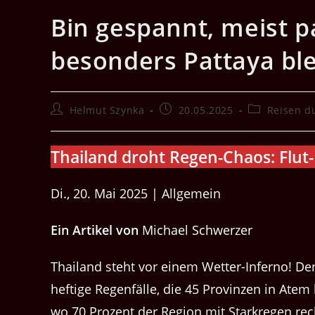
Bin gespannt, meist pa
besonders Pattaya ble
Beitrags-
Beitrag
Beitrags-
Helmut Szynka
20.05.2025
Reisen d
Autor:
veröffentlicht:
Kategorie:
Thai­land dro­ht Regen-Chaos: Flut
Di., 20. Mai 2025 | Allgemein
Ein Artikel von
Michael Schwerzer
Thai­land ste­ht vor einem Wet­ter-Infer­no! 
heftige Regen­fälle, die 45 Prov­inzen in Atem 
wo 70 Prozent der Region mit Starkre­gen r