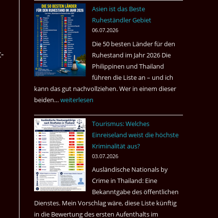
nach
Asien ist das Beste
Tote
Ruheständler Gebiet
in
06.07.2026
einem
Die 50 besten Länder für den
Pub
­
Ruhestand im Jahr 2026 Die
in
Philippinen und Thailand
Bangkok
führen die Liste an – und ich
kann das gut nachvollziehen. Wer in einem dieser
beiden…
Asien
weiterlesen
ist
Tourismus: Welches
das
Einreiseland weist die höchste
Beste
Kriminalität aus?
Ruheständler
03.07.2026
Gebiet
Ausländische Nationals by
Crime in Thailand: Eine
Bekanntgabe des öffentlichen
Dienstes. Mein Vorschlag wäre, diese Liste künftig
in die Bewertung des ersten Aufenthalts im