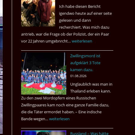
Ich habe diesen Bericht
igendwo heute auf einer seite
gelesen und dann
recherchiert. Was mich dazu
antrieb, war die Frage ob der Polizist, der ein Paar
vor 22 Jahren umgebnrcht…
Nach
weiterlesen
22
Zwillingsmord ist
Jahren,
aufgeklärt 3 Tote
ist
kamen dazu.
der
01.08.2026
Mörder
Unglaublich was man in
wieder
Thailand erleben kann.
frei
Zu den zwei Mordopfern eines Russischen
?
Zwillingpaares kam noch eine ganze Familie dazu,
die die Täter ermordet haben. – Eine indische
Bande wegen…
Zwillingsmord
weiterlesen
ist
Russland – Was hätte
aufgeklärt