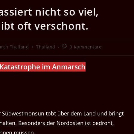
ssiert nicht so viel,
ibt oft verschont.
Beitrags-
urch Thailand
/
Thailand
0 Kommentare
Kommentare:
-Katas­tro­phe im Anmarsch
Der Süd­west­mon­sun tobt über dem Land und bringt
hal­ten. Beson­ders der Nor­dosten ist bedro­ht,
ech­nen müssen.