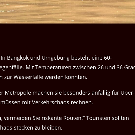
nt! In Bangkok und Umge­bung beste­ht eine 60-
gen­fälle. Mit Tem­per­a­turen zwis­chen 26 und 36 Gra
en zur Wasser­falle wer­den könnten.
r Metro­pole machen sie beson­ders anfäl­lig für Über­
r müssen mit Verkehrschaos rechnen.
 ver­mei­den Sie riskante Routen!“ Touris­ten soll­ten
haos steck­en zu bleiben.