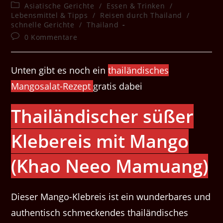
Autor:
veröffentlicht:
Beitrags-
Asiatische Gerichte
/
Essen & Trinken
/
Kategorie:
Lebensmittel & Tipps
/
Reisen durch Thailand
/
schnelle Gerichte
/
Thailand
Beitrags-
0 Kommentare
Kommentare:
Unten gibt es noch ein
thailändisches
Mangosalat-Rezept
gratis dabei
Thailändischer süßer
Klebereis mit Mango
(Khao Neeo Mamuang)
Dieser Mango-Klebreis ist ein wunderbares und
authentisch schmeckendes thailändisches