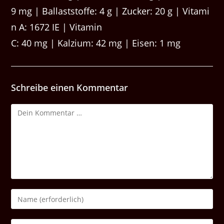
9 mg | Ballaststoffe: 4 g | Zucker: 20 g | Vitami
n A: 1672 IE | Vitamin
C: 40 mg | Kalzium: 42 mg | Eisen: 1 mg
Schreibe einen Kommentar
Kommentar
Gib
deinen
Namen