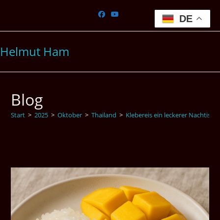
Zum
Inhalt
DE
springen
Helmut Ham
Blog
Start
>
2025
>
Oktober
>
Thailand
>
Klebereis ein leckerer Nachtisch