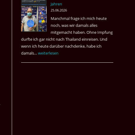
Jahren
&
25.06.2026
May
Manchmal frage ich mich heute
Das
noch, was wir damals alles
Desaster
mitgemacht haben. Ohne Impfung
Spiel
durfte ich gar nicht nach Thailand einreisen. Und
wenn ich heute darüber nachdenke, habe ich
damals…
Das
weiterlesen
waren
noch
die
Erinnerungen
an
die
.
Corona
Zeiten
vor
vier