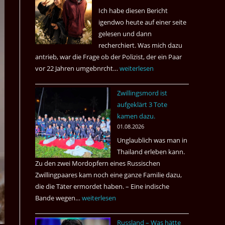
Ich habe diesen Bericht
igendwo heute auf einer seite
gelesen und dann
recherchiert. Was mich dazu
antrieb, war die Frage ob der Polizist, der ein Paar
vor 22 Jahren umgebnrcht…
Nach
weiterlesen
22
Zwillingsmord ist
Jahren,
aufgeklärt 3 Tote
ist
kamen dazu.
der
01.08.2026
Mörder
Unglaublich was man in
wieder
Thailand erleben kann.
frei
Zu den zwei Mordopfern eines Russischen
?
Zwillingpaares kam noch eine ganze Familie dazu,
die die Täter ermordet haben. – Eine indische
Bande wegen…
Zwillingsmord
weiterlesen
ist
Russland – Was hätte
aufgeklärt