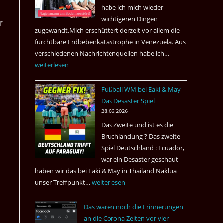
nach
habe ich mich wieder
Amsterdam.
wichtigeren Dingen
r
zugewandt.Mich erschüttert derzeit vor allem die
furchtbare Erdbebenkatastrophe in Venezuela. Aus
verschiedenen Nachrichtenquellen habe ich…
Erdbeben
weiterlesen
in
Venezuela
Fußball WM bei Eaki & May
2026
Das Desaster Spiel
28.06.2026
Das Zweite und ist es die
Bruchlandung ? Das zweite
Spiel Deutschland : Ecuador,
war ein Desaster geschaut
haben wir das bei Eaki & May in Thailand Naklua
unser Treffpunkt…
Fußball
weiterlesen
WM
Das waren noch die Erinnerungen
bei
an die Corona Zeiten vor vier
Eaki