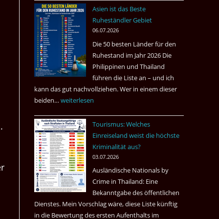
nach
Asien ist das Beste
Tote
Ruheständler Gebiet
in
06.07.2026
einem
Die 50 besten Länder für den
Pub
Ruhestand im Jahr 2026 Die
in
Philippinen und Thailand
Bangkok
führen die Liste an – und ich
kann das gut nachvollziehen. Wer in einem dieser
beiden…
Asien
weiterlesen
ist
Tourismus: Welches
das
.
Einreiseland weist die höchste
Beste
Kriminalität aus?
Ruheständler
03.07.2026
Gebiet
er
Ausländische Nationals by
Crime in Thailand: Eine
Bekanntgabe des öffentlichen
Dienstes. Mein Vorschlag wäre, diese Liste künftig
in die Bewertung des ersten Aufenthalts im