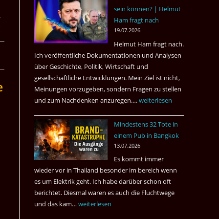
sein können? | Helmut
3
g
Ham fragt nach
Tote
19.07.2026
kamen
Helmut Ham fragt nach.
dazu.
Ich veröffentliche Dokumentationen und Analysen
über Geschichte, Politik, Wirtschaft und
gesellschaftliche Entwicklungen. Mein Ziel ist nicht,
e
Meinungen vorzugeben, sondern Fragen zu stellen
und zum Nachdenken anzuregen.…
Russland
weiterlesen
–
Mindestens 32 Tote in
Was
einem Pub in Bangkok
hätte
13.07.2026
sein
Es kommt immer
können?
wieder vor in Thailand besonder im bereich wenn
|
es um Elektrik geht. Ich habe darüber schon oft
Helmut
berichtet. Diesmal waren es auch die Fluchtwege
Ham
und das kam…
Mindestens
weiterlesen
fragt
32