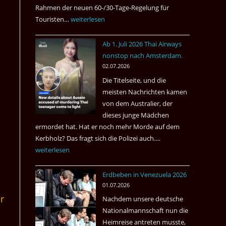
Rahmen der neuen 60-/30-Tage-Regelung für
Touristen…
Tourismus:
weiterlesen
Welches
Ab 1. Juli 2026 Thai Airways
Einreiseland
nonstop nach Amsterdam.
weist
02.07.2026
die
Die Titelseite, und die
höchste
meisten Nachrichten kamen
Kriminalität
von dem Australier, der
aus?
dieses junge Mädchen
ermordet hat. Hat er noch mehr Morde auf dem
Kerbholz? Das fragt sich die Polizei auch.…
Ab
weiterlesen
1.
Juli
Erdbeben in Venezuela 2026
2026
01.07.2026
Thai
r
Nachdem unsere deutsche
Airways
Nationalmannschaft nun die
nonstop
Heimreise antreten musste,